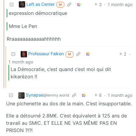
Left as Center
3
·
1 month ago
M
expression démocratique
Mme Le Pen
Rraaaaaaaaaaaahhhhhh
Professeur Falken
2
·
M
1 month ago
La Démocratie, c’est quand c’est moi qui dit
kikarèzon !!
Synapse
6
·
1 month ago
@lemmy.world
Une pichenette au dos de la main. C’est insupportable.
Elle a détourné 2.8M€. C’est équivalent à 125 ans de
travail au SMIC. ET ELLE NE VAS MÊME PAS EN
PRISON ?!?!