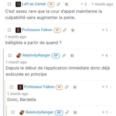
Left as Center
2
·
1 month ago
M
C’est assez rare que la cour d’appel maintienne la
culpabilité sans augmenter la peine.
Professeur Falken
1
·
M
1 month ago
Inéligible a partir de quand ?
RelativityRanger
4
·
OP
1 month ago
Depuis le début de l’application immédiate donc déjà
exécutée en principe
Professeur Falken
1
·
M
1 month ago
Donc, Bardella.
RelativityRanger
1
·
OP