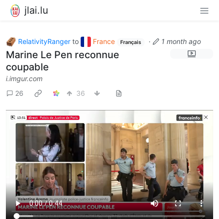
jlai.lu
RelativityRanger
to
France
·
1 month ago
Français
Marine Le Pen reconnue
coupable
i.imgur.com
26
36