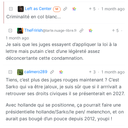
Left as Center
5
·
1 month ago
M
Criminalité en col blanc…
TheFrirish
5
·
@tarte.nuage-libre.fr
1 month ago
Je sais que les juges essayent d’appliquer la loi à la
lettre mais putain c’est d’une légèreté assez
déconcertante cette condamnation.
calimero289
3
·
1 month ago
Tiens, c’est plus des juges rouges maintenant ? C’est
Sarko qui va être jaloux, je suis sûr que si il arrrivait a
retrouver ses droits civiques il se présenterait en 2027.
Avec hollande qui se positionne, ça pourrait faire une
présidentielle hollande/Sarko/le pen/ melenchon, et on
aurait pas bougé d’un pouce depuis 2012, youpi !