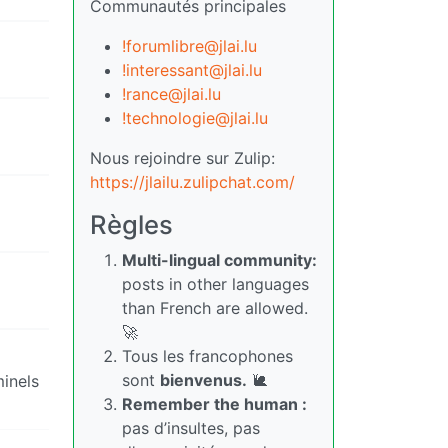
Communautés principales
!forumlibre@jlai.lu
!interessant@jlai.lu
!rance@jlai.lu
!technologie@jlai.lu
Nous rejoindre sur Zulip:
https://jlailu.zulipchat.com/
Règles
Multi-lingual community:
posts in other languages
than French are allowed.
🚀
Tous les francophones
sont
bienvenus.
🐌
minels
Remember the human :
pas d’insultes, pas