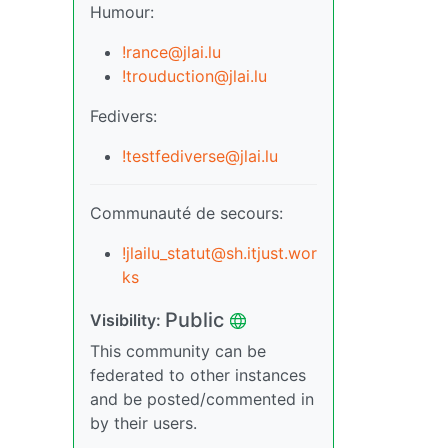
Humour:
!rance@jlai.lu
!trouduction@jlai.lu
Fedivers:
!testfediverse@jlai.lu
Communauté de secours:
!jlailu_statut@sh.itjust.wor
ks
Public
Visibility:
This community can be
federated to other instances
and be posted/commented in
by their users.