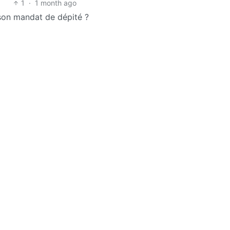
1
·
1 month ago
son mandat de dépité ?