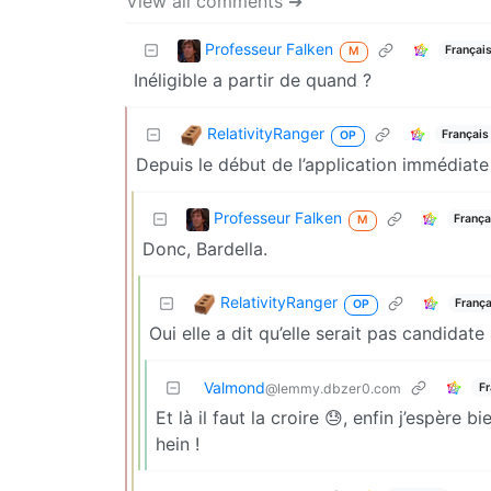
View all comments ➔
Professeur Falken
Françai
M
Inéligible a partir de quand ?
RelativityRanger
Français
OP
Depuis le début de l’application immédiat
Professeur Falken
França
M
Donc, Bardella.
RelativityRanger
França
OP
Oui elle a dit qu’elle serait pas candidat
Valmond
Fr
@lemmy.dbzer0.com
Et là il faut la croire 😓, enfin j’espère bi
hein !