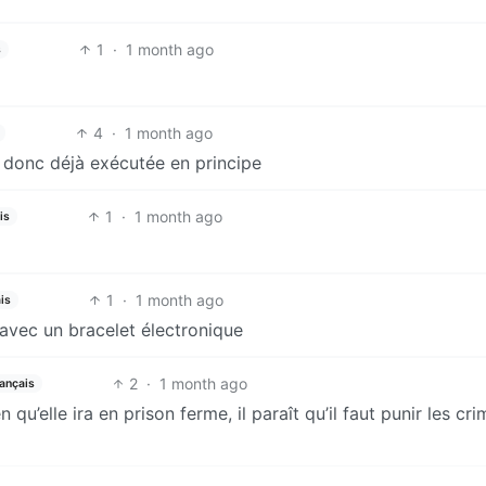
1
·
1 month ago
s
4
·
1 month ago
e donc déjà exécutée en principe
1
·
1 month ago
is
1
·
1 month ago
is
e avec un bracelet électronique
2
·
1 month ago
ançais
en qu’elle ira en prison ferme, il paraît qu’il faut punir les cri