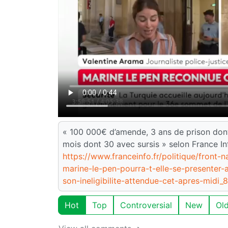
« 100 000€ d’amende, 3 ans de prison dont 
mois dont 30 avec sursis » selon France In
https://www.franceinfo.fr/politique/front-
marine-le-pen-pourra-t-elle-se-presenter-a
son-ineligibilite-attendue-cet-apres-midi_
Hot
Top
Controversial
New
Ol