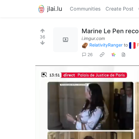
jlai.lu
Communities
Create Post
Marine Le Pen rec
36
i.imgur.com
RelativityRanger
to
26