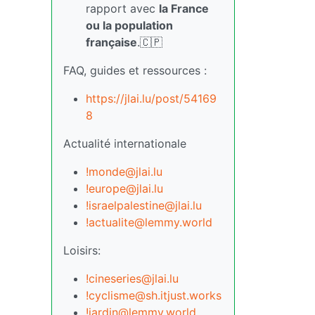
rapport avec
la France
ou la population
française
.🇨🇵
FAQ, guides et ressources :
https://jlai.lu/post/54169
8
Actualité internationale
!monde@jlai.lu
!europe@jlai.lu
!israelpalestine@jlai.lu
!actualite@lemmy.world
Loisirs:
!cineseries@jlai.lu
!cyclisme@sh.itjust.works
!jardin@lemmy.world