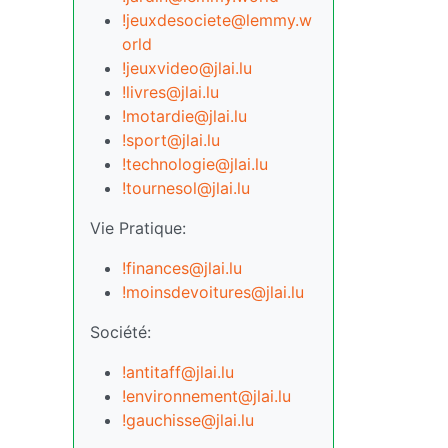
!jeuxdesociete@lemmy.w
orld
!jeuxvideo@jlai.lu
!livres@jlai.lu
!motardie@jlai.lu
!sport@jlai.lu
!technologie@jlai.lu
!tournesol@jlai.lu
Vie Pratique:
!finances@jlai.lu
!moinsdevoitures@jlai.lu
Société:
!antitaff@jlai.lu
!environnement@jlai.lu
!gauchisse@jlai.lu