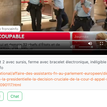
2 avec sursis, ferme avec bracelet électronique, inéligible
fo
national/affaire-des-assistants-fn-au-parlement-europeen/di
-la-presidentielle-la-decision-cruciale-de-la-cour-d-appel-
8090117.html
d
Chat