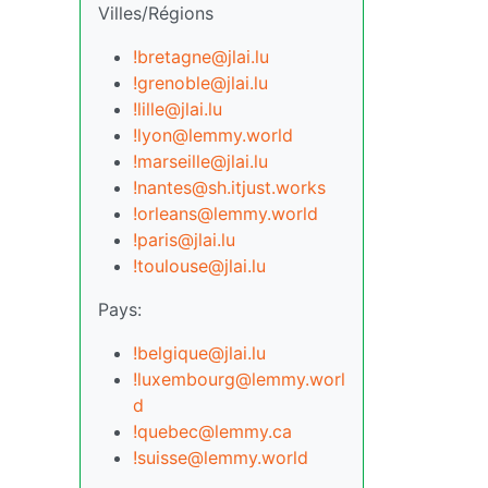
Villes/Régions
!bretagne@jlai.lu
!grenoble@jlai.lu
!lille@jlai.lu
!lyon@lemmy.world
!marseille@jlai.lu
!nantes@sh.itjust.works
!orleans@lemmy.world
!paris@jlai.lu
!toulouse@jlai.lu
Pays:
!belgique@jlai.lu
!luxembourg@lemmy.worl
d
!quebec@lemmy.ca
!suisse@lemmy.world