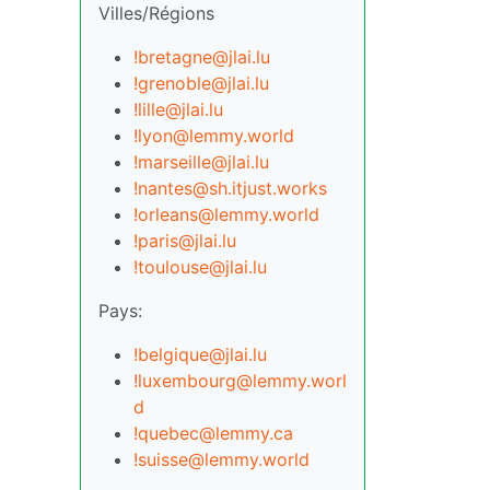
Villes/Régions
!bretagne@jlai.lu
!grenoble@jlai.lu
!lille@jlai.lu
!lyon@lemmy.world
!marseille@jlai.lu
!nantes@sh.itjust.works
!orleans@lemmy.world
!paris@jlai.lu
!toulouse@jlai.lu
Pays:
!belgique@jlai.lu
!luxembourg@lemmy.worl
d
!quebec@lemmy.ca
!suisse@lemmy.world