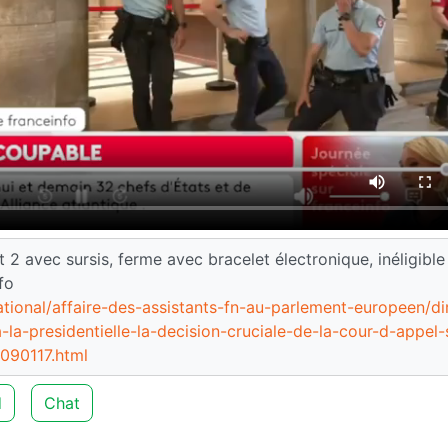
2 avec sursis, ferme avec bracelet électronique, inéligible
fo
national/affaire-des-assistants-fn-au-parlement-europeen/di
-la-presidentielle-la-decision-cruciale-de-la-cour-d-appel-
8090117.html
d
Chat