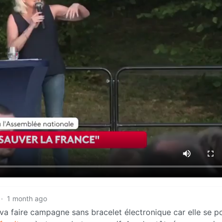
·
1 month ago
e va faire campagne sans bracelet électronique car elle se p