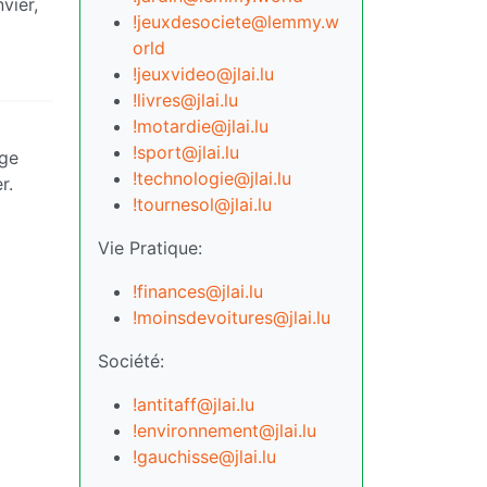
vier,
!jeuxdesociete@lemmy.w
orld
!jeuxvideo@jlai.lu
!livres@jlai.lu
!motardie@jlai.lu
!sport@jlai.lu
uge
!technologie@jlai.lu
r.
!tournesol@jlai.lu
Vie Pratique:
!finances@jlai.lu
!moinsdevoitures@jlai.lu
Société:
!antitaff@jlai.lu
!environnement@jlai.lu
!gauchisse@jlai.lu