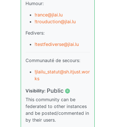
Humour:
!rance@jlai.lu
!trouduction@jlai.lu
Fedivers:
!testfediverse@jlai.lu
Communauté de secours:
!jlailu_statut@sh.itjust.wor
ks
Public
Visibility:
This community can be
federated to other instances
and be posted/commented in
by their users.