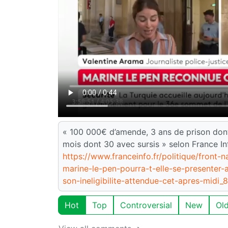
« 100 000€ d’amende, 3 ans de prison dont 
mois dont 30 avec sursis » selon France In
https://www.franceinfo.fr/politique/front-
marine-le-pen-pourra-t-elle-se-presenter-a
son-ineligibilite-attendue-cet-apres-midi_
Hot
Top
Controversial
New
Ol