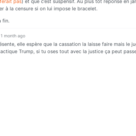
 ferait pas
) et que c’est suspensif. Au plus tôt réponse en jan
r à la censure si on lui impose le bracelet.
 fin.
1 month ago
sente, elle espère que la cassation la laisse faire mais le j
 tactique Trump, si tu oses tout avec la justice ça peut passe