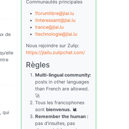
Communautés principales
!forumlibre@jlai.lu
!interessant@jlai.lu
!rance@jlai.lu
!technologie@jlai.lu
ux de
Nous rejoindre sur Zulip:
https://jlailu.zulipchat.com/
qu’elle
ntre
Règles
Multi-lingual community:
posts in other languages
than French are allowed.
🚀
Tous les francophones
sont
bienvenus.
🐌
, qui
Remember the human :
pas d’insultes, pas