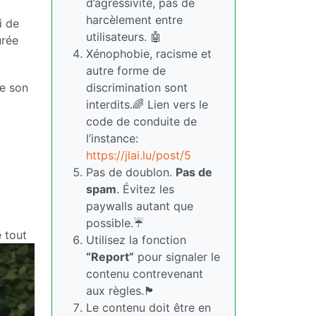
d’agressivité, pas de
harcèlement entre
i de
utilisateurs. 🤖
urée
Xénophobie, racisme et
autre forme de
de son
discrimination sont
interdits.🌈 Lien vers le
code de conduite de
l’instance:
https://jlai.lu/post/5
Pas de doublon.
Pas de
spam
. Évitez les
paywalls autant que
possible.☔
 tout
Utilisez la fonction
“Report”
pour signaler le
contenu contrevenant
aux règles.🏴
Le contenu doit être en