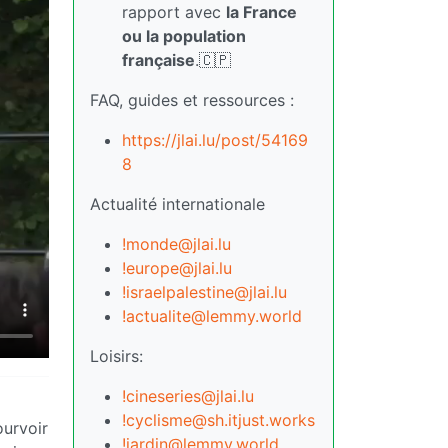
rapport avec
la France
ou la population
française
.🇨🇵
FAQ, guides et ressources :
https://jlai.lu/post/54169
8
Actualité internationale
!monde@jlai.lu
!europe@jlai.lu
!israelpalestine@jlai.lu
!actualite@lemmy.world
Loisirs:
!cineseries@jlai.lu
!cyclisme@sh.itjust.works
ourvoir
!jardin@lemmy.world