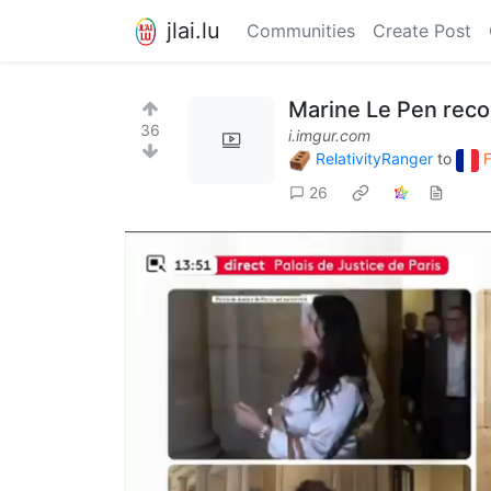
jlai.lu
Communities
Create Post
Marine Le Pen rec
36
i.imgur.com
RelativityRanger
to
26