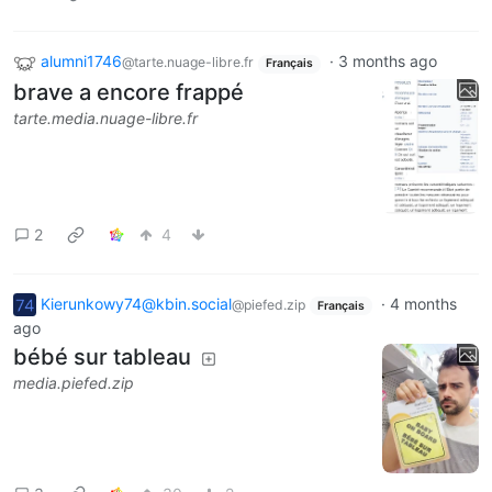
alumni1746
·
3 months ago
@tarte.nuage-libre.fr
Français
brave a encore frappé
tarte.media.nuage-libre.fr
2
4
Kierunkowy74@kbin.social
·
4 months
@piefed.zip
Français
ago
bébé sur tableau
media.piefed.zip