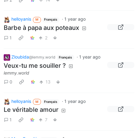
helloyanis
·
1 year ago
M
Français
Barbe à papa aux poteaux
1
2
Zloubida
·
1 year ago
@lemmy.world
Français
Veux-tu me souiller ?
lemmy.world
0
13
helloyanis
·
1 year ago
M
Français
Le véritable amour
1
7