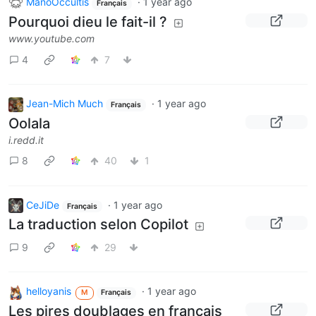
ManoOccultis
·
1 year ago
Français
Pourquoi dieu le fait-il ?
www.youtube.com
4
7
Jean-Mich Much
·
1 year ago
Français
Oolala
i.redd.it
8
40
1
CeJiDe
·
1 year ago
Français
La traduction selon Copilot
9
29
helloyanis
·
1 year ago
M
Français
Les pires doublages en français