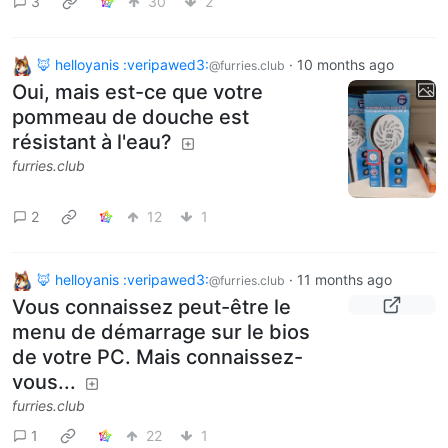
3
30
2
🦊 helloyanis :veripawed3:
·
10 months ago
@furries.club
Oui, mais est-ce que votre
pommeau de douche est
résistant à l'eau?
furries.club
2
12
1
🦊 helloyanis :veripawed3:
·
11 months ago
@furries.club
Vous connaissez peut-être le
menu de démarrage sur le bios
de votre PC. Mais connaissez-
vous...
furries.club
1
22
1