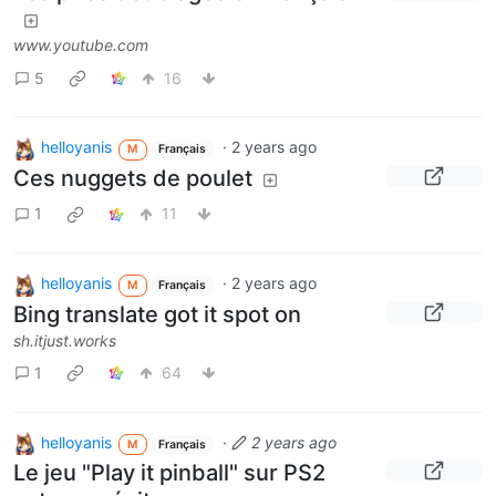
www.youtube.com
5
16
helloyanis
·
2 years ago
M
Français
Ces nuggets de poulet
1
11
helloyanis
·
2 years ago
M
Français
Bing translate got it spot on
sh.itjust.works
1
64
helloyanis
·
2 years ago
M
Français
Le jeu "Play it pinball" sur PS2