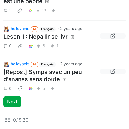
est une pépite
1
12
helloyanis
·
2 years ago
M
Français
Leson 1 : Nepa lir se livr
0
8
1
helloyanis
·
2 years ago
M
Français
[Repost] Sympa avec un peu
d'ananas sans doute
0
5
Next
BE:
0.19.20