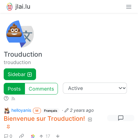
jlai.lu
Trouduction
trouduction
Sidebar
Posts
Comments
helloyanis
·
2 years ago
M
Français
Bienvenue sur Trouduction!
0
17