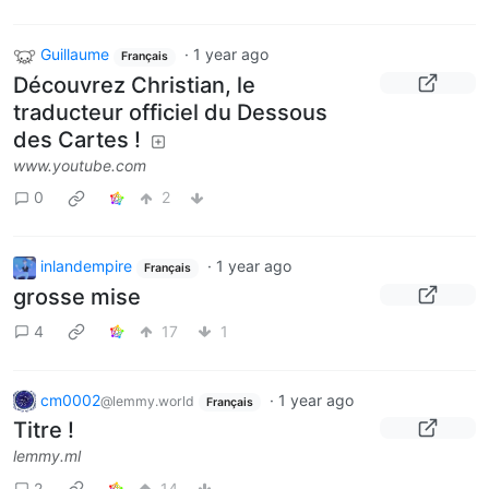
Guillaume
·
1 year ago
Français
Découvrez Christian, le
traducteur officiel du Dessous
des Cartes !
www.youtube.com
0
2
inlandempire
·
1 year ago
Français
grosse mise
4
17
1
cm0002
·
1 year ago
@lemmy.world
Français
Titre !
lemmy.ml
2
14