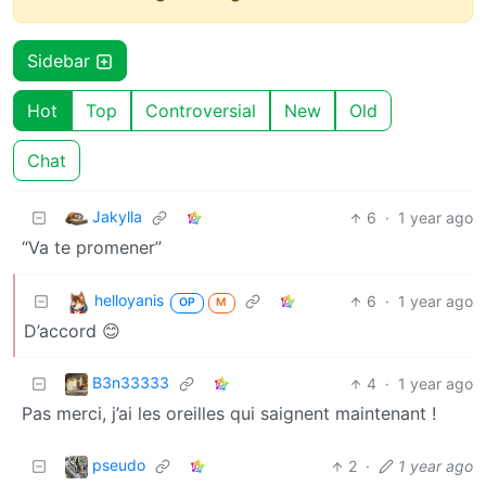
Sidebar
Hot
Top
Controversial
New
Old
Chat
Jakylla
6
·
1 year ago
“Va te promener”
helloyanis
6
·
1 year ago
OP
M
D’accord 😊
B3n33333
4
·
1 year ago
Pas merci, j’ai les oreilles qui saignent maintenant !
pseudo
2
·
1 year ago