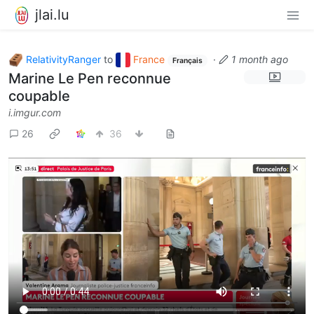
jlai.lu
RelativityRanger
to
France
·
1 month ago
Français
Marine Le Pen reconnue
coupable
i.imgur.com
26
36