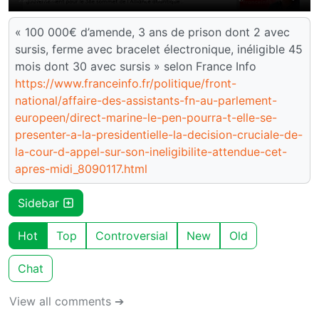
« 100 000€ d’amende, 3 ans de prison dont 2 avec
sursis, ferme avec bracelet électronique, inéligible 45
mois dont 30 avec sursis » selon France Info
https://www.franceinfo.fr/politique/front-
national/affaire-des-assistants-fn-au-parlement-
europeen/direct-marine-le-pen-pourra-t-elle-se-
presenter-a-la-presidentielle-la-decision-cruciale-de-
la-cour-d-appel-sur-son-ineligibilite-attendue-cet-
apres-midi_8090117.html
Sidebar
Hot
Top
Controversial
New
Old
Chat
View all comments ➔