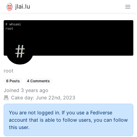
jlai.lu
root
6 Posts
4 Comments
Joined
3 years ago
Cake day:
June 22nd, 2023
You are not logged in. If you use a Fediverse
account that is able to follow users, you can follow
this user.