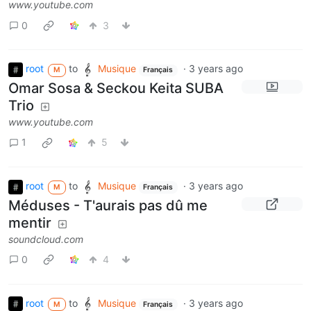
www.youtube.com
0
3
root
to
Musique
·
3 years ago
M
Français
Omar Sosa & Seckou Keita SUBA
Trio
www.youtube.com
1
5
root
to
Musique
·
3 years ago
M
Français
Méduses - T'aurais pas dû me
mentir
soundcloud.com
0
4
root
to
Musique
·
3 years ago
M
Français