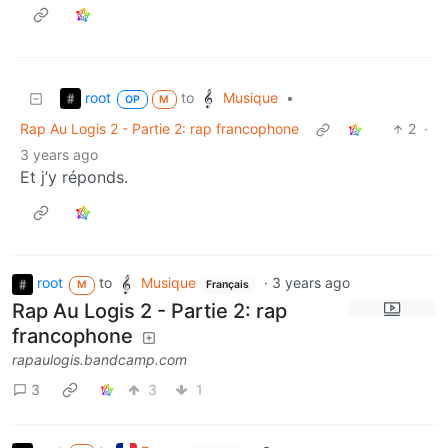
root
Musique
to
•
OP
M
Rap Au Logis 2 - Partie 2: rap francophone
2
·
3 years ago
Et j’y réponds.
root
to
Musique
·
3 years ago
M
Français
Rap Au Logis 2 - Partie 2: rap
francophone
rapaulogis.bandcamp.com
3
3
1