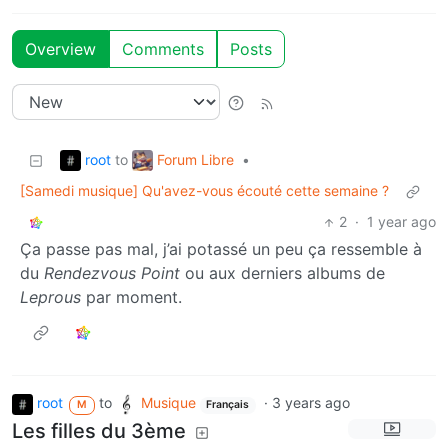
Overview
Comments
Posts
root
Forum Libre
to
•
[Samedi musique] Qu'avez-vous écouté cette semaine ?
2
·
1 year ago
Ça passe pas mal, j’ai potassé un peu ça ressemble à
du
Rendezvous Point
ou aux derniers albums de
Leprous
par moment.
root
to
Musique
·
3 years ago
M
Français
Les filles du 3ème