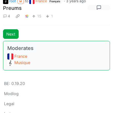
root
to
France
·
3 years ago
M
Français
Preums
4
15
1
Next
Moderates
France
Musique
BE: 0.19.20
Modlog
Legal