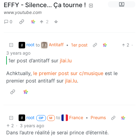
EFFY - Silence… Ça tourne !
www.youtube.com
0
2
root
Antitaff
to
•
1er post
2
·
3 years ago
1er post d’antitaff sur
jlai.lu
Achktually,
le premier post sur c/musique
est le
premier post antitaff sur
jlai.lu
.
root
France
to
•
Preums
OP
M
2
·
3 years ago
Dans l’autre réalité je serai prince d’éternité.