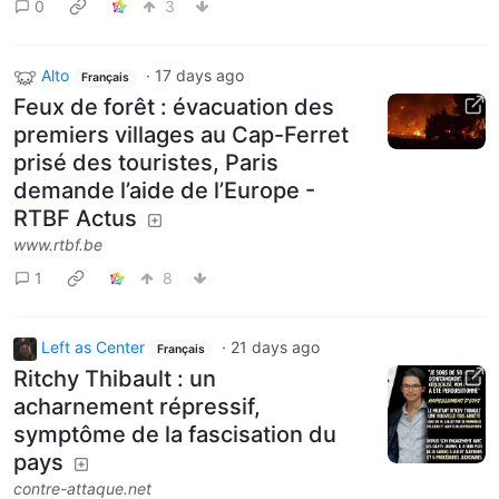
0
3
Alto
·
17 days ago
Français
Feux de forêt : évacuation des
premiers villages au Cap-Ferret
prisé des touristes, Paris
demande l’aide de l’Europe -
RTBF Actus
www.rtbf.be
1
8
Left as Center
·
21 days ago
Français
Ritchy Thibault : un
acharnement répressif,
symptôme de la fascisation du
pays
contre-attaque.net