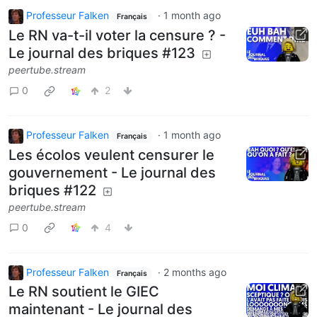
Professeur Falken
·
1 month ago
Français
Le RN va-t-il voter la censure ? -
Le journal des briques #123
peertube.stream
0
2
Professeur Falken
·
1 month ago
Français
Les écolos veulent censurer le
gouvernement - Le journal des
briques #122
peertube.stream
0
4
Professeur Falken
·
2 months ago
Français
Le RN soutient le GIEC
maintenant - Le journal des