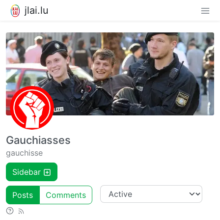
jlai.lu
Gauchiasses
gauchisse
Sidebar
Posts
Comments