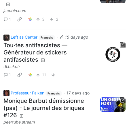
jacobin.com
1
3
2
Left as Center
·
15 days ago
Français
Tou·tes antifascistes —
Générateur de stickers
antifascistes
dl.hckr.fr
1
11
Professeur Falken
·
17 days ago
Français
Monique Barbut démissionne
(pas) - Le journal des briques
#126
peertube.stream