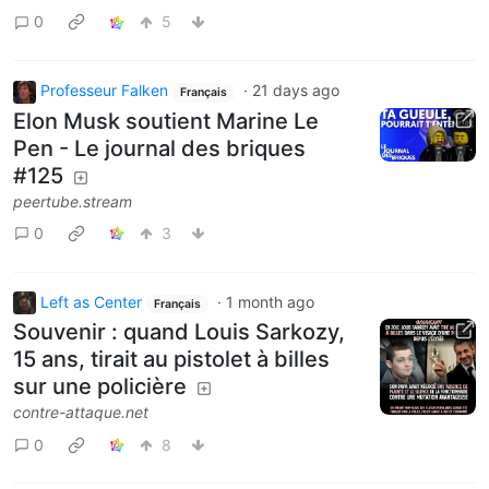
0
5
Professeur Falken
·
21 days ago
Français
Elon Musk soutient Marine Le
Pen - Le journal des briques
#125
peertube.stream
0
3
Left as Center
·
1 month ago
Français
Souvenir : quand Louis Sarkozy,
15 ans, tirait au pistolet à billes
sur une policière
contre-attaque.net
0
8