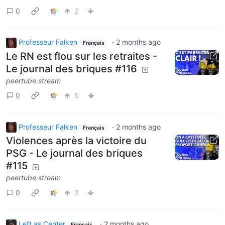
0
2
Professeur Falken
·
2 months ago
Français
Le RN est flou sur les retraites -
Le journal des briques #116
peertube.stream
0
5
Professeur Falken
·
2 months ago
Français
Violences après la victoire du
PSG - Le journal des briques
#115
peertube.stream
0
2
Left as Center
·
2 months ago
Français