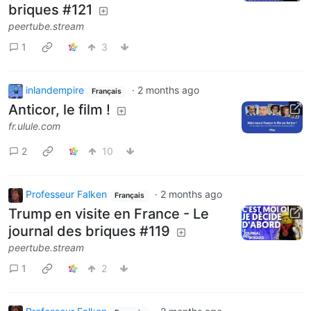
briques #121
peertube.stream
1
3
inlandempire
·
2 months ago
Français
Anticor, le film !
fr.ulule.com
2
10
Professeur Falken
·
2 months ago
Français
Trump en visite en France - Le
journal des briques #119
peertube.stream
1
2