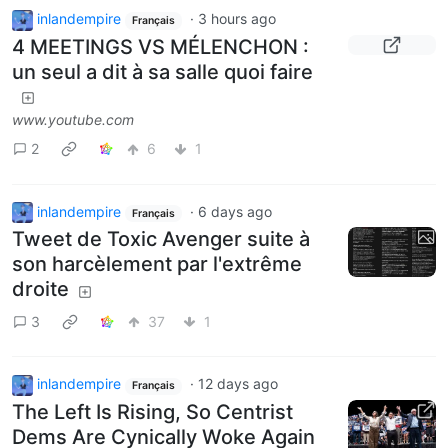
inlandempire
·
3 hours ago
Français
4 MEETINGS VS MÉLENCHON :
un seul a dit à sa salle quoi faire
www.youtube.com
2
6
1
inlandempire
·
6 days ago
Français
Tweet de Toxic Avenger suite à
son harcèlement par l'extrême
droite
3
37
1
inlandempire
·
12 days ago
Français
The Left Is Rising, So Centrist
Dems Are Cynically Woke Again