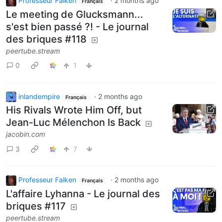
Professeur Falken
·
2 months ago
Français
Le meeting de Glucksmann...
s'est bien passé ?! - Le journal
des briques #118
peertube.stream
0
1
inlandempire
·
2 months ago
Français
His Rivals Wrote Him Off, but
Jean-Luc Mélenchon Is Back
jacobin.com
3
7
Professeur Falken
·
2 months ago
Français
L'affaire Lyhanna - Le journal des
briques #117
peertube.stream