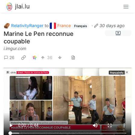
jlai.lu
RelativityRanger
to
France
·
30 days ago
Français
Marine Le Pen reconnue
coupable
i.imgur.com
26
36