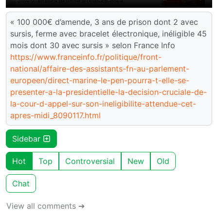
« 100 000€ d’amende, 3 ans de prison dont 2 avec
sursis, ferme avec bracelet électronique, inéligible 45
mois dont 30 avec sursis » selon France Info
https://www.franceinfo.fr/politique/front-
national/affaire-des-assistants-fn-au-parlement-
europeen/direct-marine-le-pen-pourra-t-elle-se-
presenter-a-la-presidentielle-la-decision-cruciale-de-
la-cour-d-appel-sur-son-ineligibilite-attendue-cet-
apres-midi_8090117.html
Sidebar
Hot
Top
Controversial
New
Old
Chat
View all comments ➔