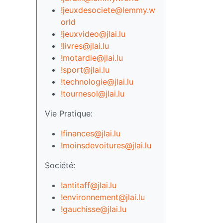
!jeuxdesociete@lemmy.w
orld
!jeuxvideo@jlai.lu
!livres@jlai.lu
!motardie@jlai.lu
!sport@jlai.lu
!technologie@jlai.lu
!tournesol@jlai.lu
Vie Pratique:
!finances@jlai.lu
!moinsdevoitures@jlai.lu
Société:
!antitaff@jlai.lu
!environnement@jlai.lu
!gauchisse@jlai.lu