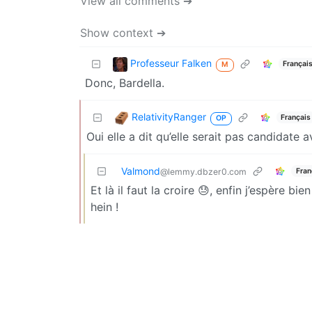
View all comments ➔
Show context ➔
Professeur Falken
Françai
M
Donc, Bardella.
RelativityRanger
Français
OP
Oui elle a dit qu’elle serait pas candidate 
Valmond
Fran
@lemmy.dbzer0.com
Et là il faut la croire 😓, enfin j’espère bie
hein !