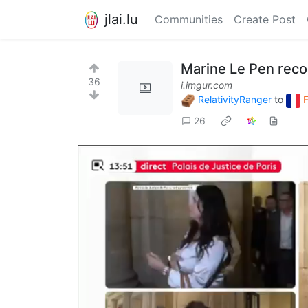
jlai.lu
Communities
Create Post
Marine Le Pen rec
36
i.imgur.com
RelativityRanger
to
26