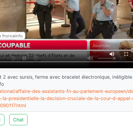
2 avec sursis, ferme avec bracelet électronique, inéligible
fo
national/affaire-des-assistants-fn-au-parlement-europeen/di
-la-presidentielle-la-decision-cruciale-de-la-cour-d-appel-
8090117.html
d
Chat