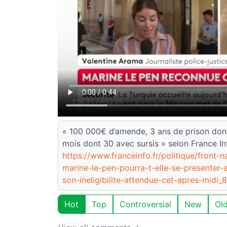
« 100 000€ d’amende, 3 ans de prison dont 
mois dont 30 avec sursis » selon France In
https://www.franceinfo.fr/politique/front-
marine-le-pen-pourra-t-elle-se-presenter-a
son-ineligibilite-attendue-cet-apres-midi_
Hot
Top
Controversial
New
Ol