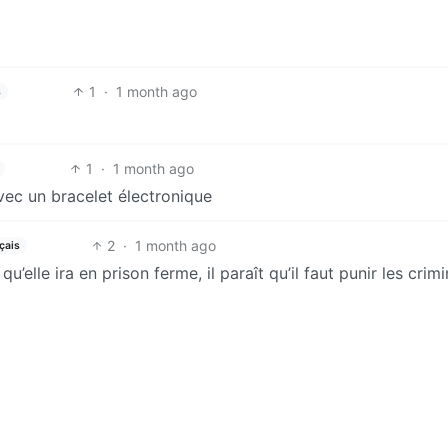
1
·
1 month ago
s
1
·
1 month ago
avec un bracelet électronique
2
·
1 month ago
çais
n qu’elle ira en prison ferme, il paraît qu’il faut punir les crimi