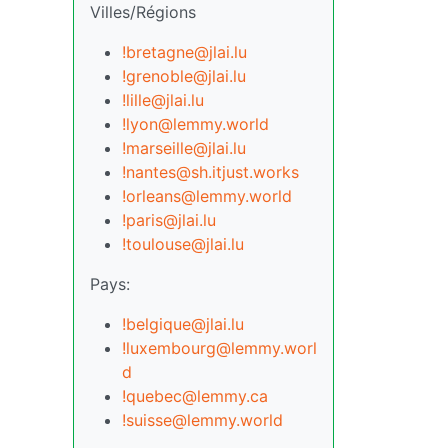
Villes/Régions
!bretagne@jlai.lu
!grenoble@jlai.lu
!lille@jlai.lu
!lyon@lemmy.world
!marseille@jlai.lu
!nantes@sh.itjust.works
!orleans@lemmy.world
!paris@jlai.lu
!toulouse@jlai.lu
Pays:
!belgique@jlai.lu
!luxembourg@lemmy.worl
d
!quebec@lemmy.ca
!suisse@lemmy.world