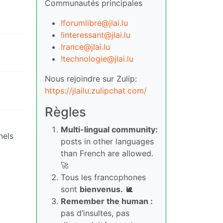
Communautés principales
!forumlibre@jlai.lu
!interessant@jlai.lu
!rance@jlai.lu
!technologie@jlai.lu
Nous rejoindre sur Zulip:
https://jlailu.zulipchat.com/
Règles
Multi-lingual community:
nels
posts in other languages
than French are allowed.
🚀
Tous les francophones
sont
bienvenus.
🐌
Remember the human :
pas d’insultes, pas