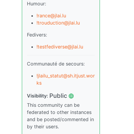
Humour:
!rance@jlai.lu
!trouduction@jlai.lu
Fedivers:
!testfediverse@jlai.lu
Communauté de secours:
!jlailu_statut@sh.itjust.wor
ks
Public
Visibility:
This community can be
federated to other instances
and be posted/commented in
by their users.