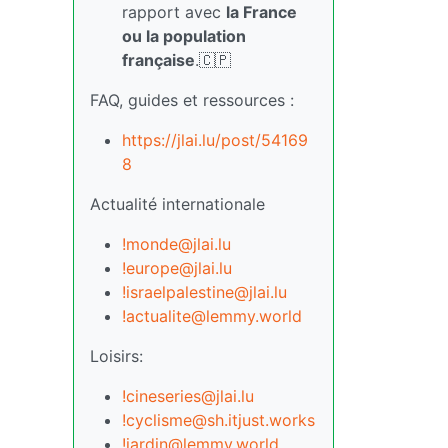
rapport avec
la France
ou la population
française
.🇨🇵
FAQ, guides et ressources :
https://jlai.lu/post/54169
8
Actualité internationale
!monde@jlai.lu
!europe@jlai.lu
!israelpalestine@jlai.lu
!actualite@lemmy.world
Loisirs:
!cineseries@jlai.lu
!cyclisme@sh.itjust.works
!jardin@lemmy.world