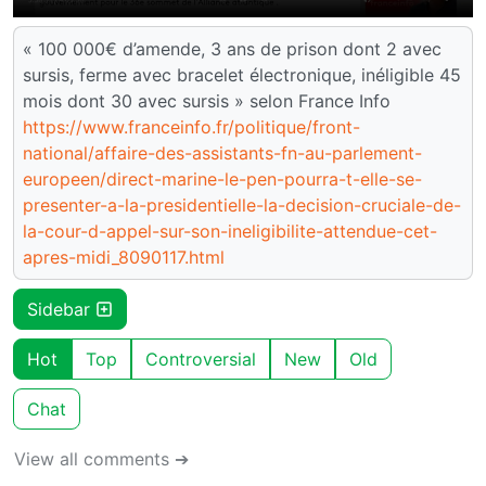
« 100 000€ d’amende, 3 ans de prison dont 2 avec
sursis, ferme avec bracelet électronique, inéligible 45
mois dont 30 avec sursis » selon France Info
https://www.franceinfo.fr/politique/front-
national/affaire-des-assistants-fn-au-parlement-
europeen/direct-marine-le-pen-pourra-t-elle-se-
presenter-a-la-presidentielle-la-decision-cruciale-de-
la-cour-d-appel-sur-son-ineligibilite-attendue-cet-
apres-midi_8090117.html
Sidebar
Hot
Top
Controversial
New
Old
Chat
View all comments ➔