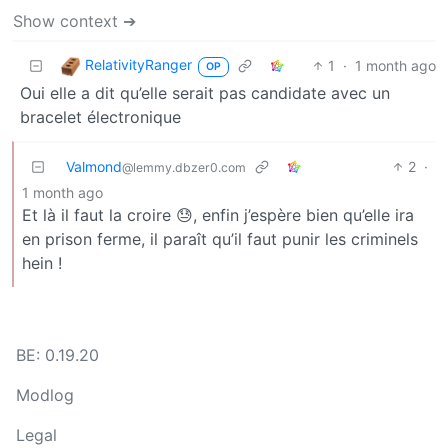
Show context ➔
RelativityRanger
1
·
1 month ago
OP
Oui elle a dit qu’elle serait pas candidate avec un
bracelet électronique
Valmond
2
·
@lemmy.dbzer0.com
1 month ago
Et là il faut la croire 😓, enfin j’espère bien qu’elle ira
en prison ferme, il paraît qu’il faut punir les criminels
hein !
BE: 0.19.20
Modlog
Legal