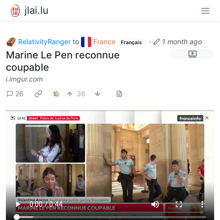
jlai.lu
RelativityRanger
to
France
·
1 month ago
Français
Marine Le Pen reconnue
coupable
i.imgur.com
26
36