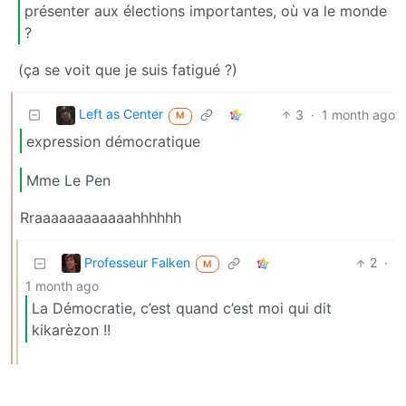
présenter aux élections importantes, où va le monde
?
(ça se voit que je suis fatigué ?)
Left as Center
3
·
1 month ago
M
expression démocratique
Mme Le Pen
Rraaaaaaaaaaaahhhhhh
Professeur Falken
2
·
M
1 month ago
La Démocratie, c’est quand c’est moi qui dit
kikarèzon !!