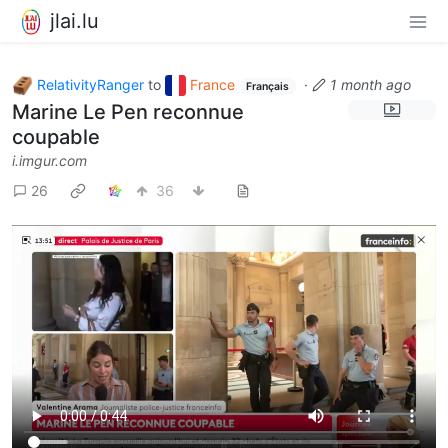
jlai.lu
RelativityRanger
to
France
·
1 month ago
Français
Marine Le Pen reconnue
coupable
i.imgur.com
26
36