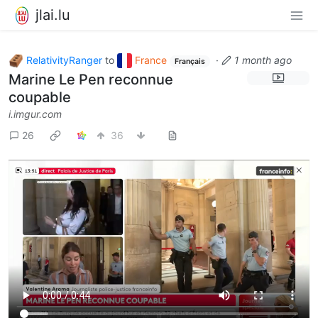
jlai.lu
RelativityRanger
to
France
·
1 month ago
Français
Marine Le Pen reconnue
coupable
i.imgur.com
26
36