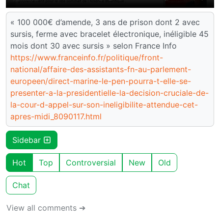
« 100 000€ d’amende, 3 ans de prison dont 2 avec
sursis, ferme avec bracelet électronique, inéligible 45
mois dont 30 avec sursis » selon France Info
https://www.franceinfo.fr/politique/front-
national/affaire-des-assistants-fn-au-parlement-
europeen/direct-marine-le-pen-pourra-t-elle-se-
presenter-a-la-presidentielle-la-decision-cruciale-de-
la-cour-d-appel-sur-son-ineligibilite-attendue-cet-
apres-midi_8090117.html
Sidebar
Hot
Top
Controversial
New
Old
Chat
View all comments ➔