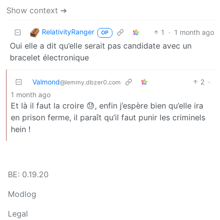
Show context ➔
RelativityRanger
1
·
1 month ago
OP
Oui elle a dit qu’elle serait pas candidate avec un
bracelet électronique
Valmond
2
·
@lemmy.dbzer0.com
1 month ago
Et là il faut la croire 😓, enfin j’espère bien qu’elle ira
en prison ferme, il paraît qu’il faut punir les criminels
hein !
BE: 0.19.20
Modlog
Legal