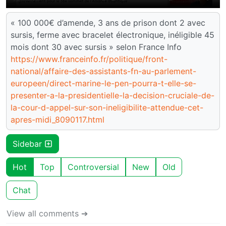
« 100 000€ d’amende, 3 ans de prison dont 2 avec
sursis, ferme avec bracelet électronique, inéligible 45
mois dont 30 avec sursis » selon France Info
https://www.franceinfo.fr/politique/front-
national/affaire-des-assistants-fn-au-parlement-
europeen/direct-marine-le-pen-pourra-t-elle-se-
presenter-a-la-presidentielle-la-decision-cruciale-de-
la-cour-d-appel-sur-son-ineligibilite-attendue-cet-
apres-midi_8090117.html
Sidebar
Hot
Top
Controversial
New
Old
Chat
View all comments ➔