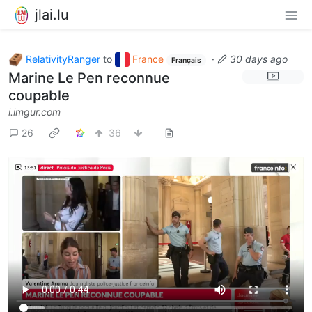
jlai.lu
RelativityRanger
to
France
·
30 days ago
Français
Marine Le Pen reconnue
coupable
i.imgur.com
26
36