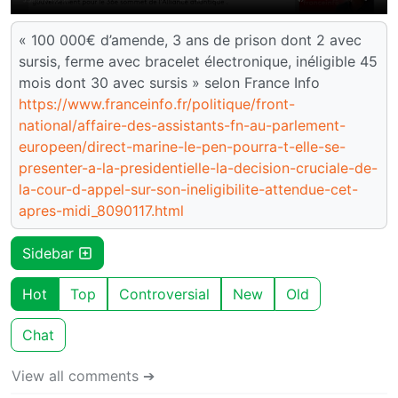
« 100 000€ d’amende, 3 ans de prison dont 2 avec
sursis, ferme avec bracelet électronique, inéligible 45
mois dont 30 avec sursis » selon France Info
https://www.franceinfo.fr/politique/front-
national/affaire-des-assistants-fn-au-parlement-
europeen/direct-marine-le-pen-pourra-t-elle-se-
presenter-a-la-presidentielle-la-decision-cruciale-de-
la-cour-d-appel-sur-son-ineligibilite-attendue-cet-
apres-midi_8090117.html
Sidebar
Hot
Top
Controversial
New
Old
Chat
View all comments ➔