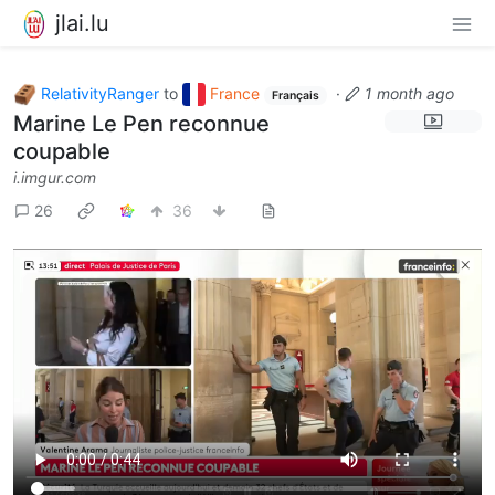
jlai.lu
RelativityRanger
to
France
·
1 month ago
Français
Marine Le Pen reconnue
coupable
i.imgur.com
26
36