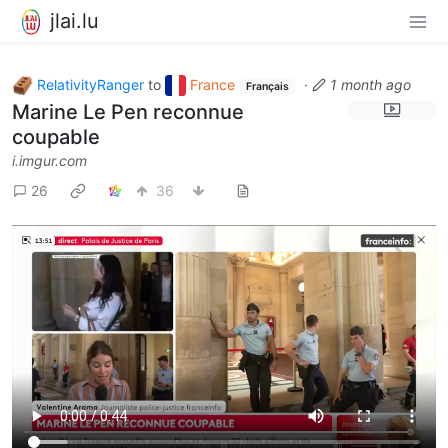
jlai.lu
RelativityRanger
to
France
·
1 month ago
Français
Marine Le Pen reconnue
coupable
i.imgur.com
26
36