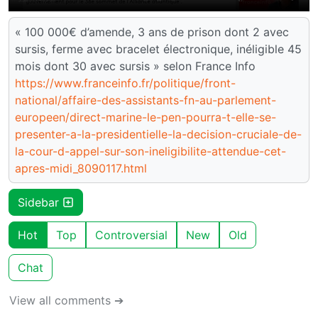
« 100 000€ d’amende, 3 ans de prison dont 2 avec
sursis, ferme avec bracelet électronique, inéligible 45
mois dont 30 avec sursis » selon France Info
https://www.franceinfo.fr/politique/front-
national/affaire-des-assistants-fn-au-parlement-
europeen/direct-marine-le-pen-pourra-t-elle-se-
presenter-a-la-presidentielle-la-decision-cruciale-de-
la-cour-d-appel-sur-son-ineligibilite-attendue-cet-
apres-midi_8090117.html
Sidebar
Hot
Top
Controversial
New
Old
Chat
View all comments ➔