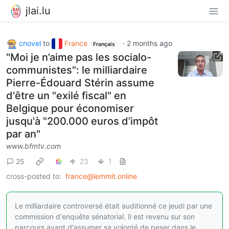
jlai.lu
cnovel
to
France
·
2 months ago
Français
"Moi je n’aime pas les socialo-
communistes": le milliardaire
Pierre-Édouard Stérin assume
d'être un "exilé fiscal" en
Belgique pour économiser
jusqu'à "200.000 euros d’impôt
par an"
www.bfmtv.com
25
23
1
cross-posted to:
france@lemmit.online
Le milliardaire controversé était auditionné ce jeudi par une
commission d'enquête sénatorial. Il est revenu sur son
parcours avant d'assumer sa volonté de peser dans le