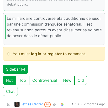
débat public.
Le milliardaire controversé était auditionné ce jeudi
par une commission d’enquête sénatorial. Il est
revenu sur son parcours avant d’assumer sa volonté
de peser dans le débat public.
You must
log in
or
register
to comment.
Sidebar
Hot
Top
Controversial
New
Old
Chat
Left as Center
18
·
2 months ago
M