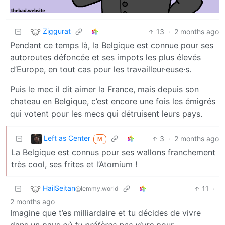
Ziggurat
13
·
2 months ago
Pendant ce temps là, la Belgique est connue pour ses
autoroutes défoncée et ses impots les plus élevés
d’Europe, en tout cas pour les travailleur·euse·s.
Puis le mec il dit aimer la France, mais depuis son
chateau en Belgique, c’est encore une fois les émigrés
qui votent pour les mecs qui détruisent leurs pays.
Left as Center
3
·
2 months ago
M
La Belgique est connus pour ses wallons franchement
très cool, ses frites et l’Atomium !
HailSeitan
11
·
@lemmy.world
2 months ago
Imagine que t’es milliardaire et tu décides de vivre
dans un pays
où tu préfères pas vivre
pour