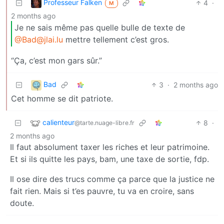
Professeur Falken
4
·
M
2 months ago
Je ne sais même pas quelle bulle de texte de
@Bad@jlai.lu
mettre tellement c’est gros.
“Ça, c’est mon gars sûr.”
Bad
3
·
2 months ago
Cet homme se dit patriote.
calienteur
8
·
@tarte.nuage-libre.fr
2 months ago
Il faut absolument taxer les riches et leur patrimoine.
Et si ils quitte les pays, bam, une taxe de sortie, fdp.
Il ose dire des trucs comme ça parce que la justice ne
fait rien. Mais si t’es pauvre, tu va en croire, sans
doute.