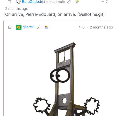
BaraCoded
7
·
@literature.cafe
2 months ago
On arrive, Pierre-Edouard, on arrive. [Guillotine.gif]
gilarelli
6
·
2 months ago