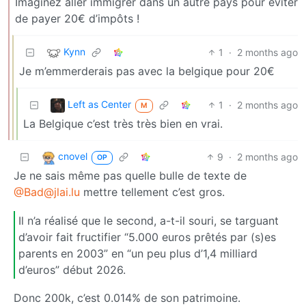
Imaginez aller immigrer dans un autre pays pour éviter
de payer 20€ d’impôts !
Kynn
1
·
2 months ago
Je m’emmerderais pas avec la belgique pour 20€
Left as Center
1
·
2 months ago
M
La Belgique c’est très très bien en vrai.
cnovel
9
·
2 months ago
OP
Je ne sais même pas quelle bulle de texte de
@Bad@jlai.lu
mettre tellement c’est gros.
Il n’a réalisé que le second, a-t-il souri, se targuant
d’avoir fait fructifier “5.000 euros prêtés par (s)es
parents en 2003” en “un peu plus d’1,4 milliard
d’euros” début 2026.
Donc 200k, c’est 0.014% de son patrimoine.