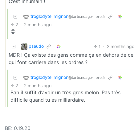
C’est inhumain !
troglodyte_mignon
@tarte.nuage-libre.fr
2
·
2 months ago
😊
pseudo
1
·
2 months ago
MDR ! Ça existe des gens comme ça en dehors de ce
qui font carrière dans les ordres ?
troglodyte_mignon
@tarte.nuage-libre.fr
2
·
2 months ago
Bah il suffit d’avoir un très gros melon. Pas très
difficile quand tu es milliardaire.
BE: 0.19.20