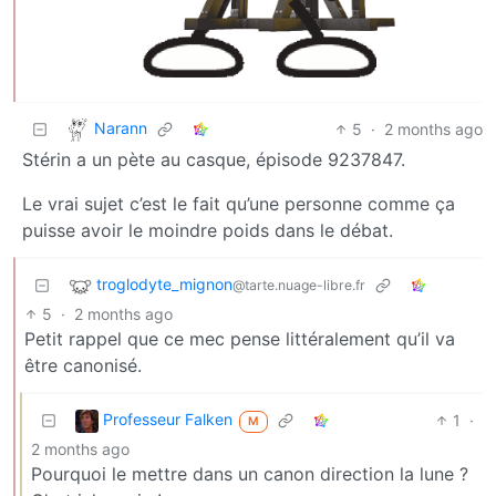
Narann
5
·
2 months ago
Stérin a un pète au casque, épisode 9237847.
Le vrai sujet c’est le fait qu’une personne comme ça
puisse avoir le moindre poids dans le débat.
troglodyte_mignon
@tarte.nuage-libre.fr
5
·
2 months ago
Petit rappel que ce mec pense littéralement qu’il va
être canonisé.
Professeur Falken
1
·
M
2 months ago
Pourquoi le mettre dans un canon direction la lune ?