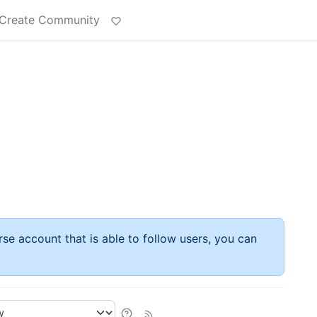
Create Community
rse account that is able to follow users, you can