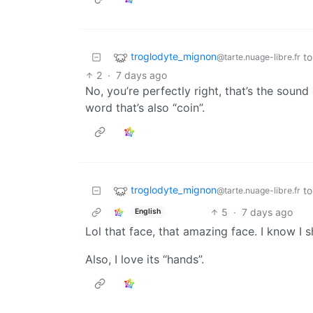
troglodyte_mignon
to
@tarte.nuage-libre.fr
2
·
7 days ago
No, you’re perfectly right, that’s the sound 
word that’s also “coin”.
troglodyte_mignon
to
@tarte.nuage-libre.fr
5
·
7 days ago
English
Lol that face, that amazing face. I know I 
Also, I love its “hands”.