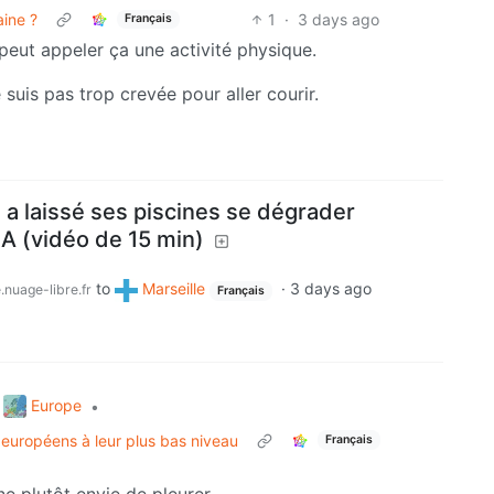
aine ?
1
·
3 days ago
Français
 peut appeler ça une activité physique.
 suis pas trop crevée pour aller courir.
a laissé ses piscines se dégrader
A (vidéo de 15 min)
to
Marseille
·
3 days ago
.nuage-libre.fr
Français
Europe
•
s européens à leur plus bas niveau
Français
e plutôt envie de pleurer.