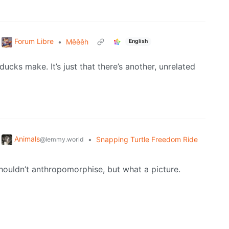
Forum Libre
•
Mêêêh
English
ducks make. It’s just that there’s another, unrelated
Animals
•
Snapping Turtle Freedom Ride
@lemmy.world
shouldn’t anthropomorphise, but what a picture.