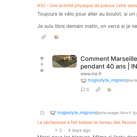
#32 - Une activité physique de prévue cette sem
Toujours le vélo pour aller au boulot, si on
Je suis libre demain matin, on verra si je ne
Comment Marseille 
4
pendant 40 ans | IN
www.ina.fr
troglodyte_mignon
@tarte
0
troglodyte_mignon
to
@tarte.nuage-libre.fr
La sécheresse a fait baisser le niveau des fleuve
2
·
4 days ago
Merci pour les blagues. Même si l’actu donn