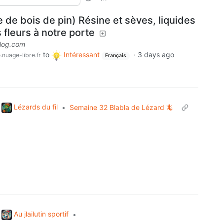
 de bois de pin) Résine et sèves, liquides
 fleurs à notre porte
blog.com
to
Intéressant
·
3 days ago
.nuage-libre.fr
Français
Lézards du fil
•
Semaine 32 Blabla de Lézard 🦎
Au jlailutin sportif
•