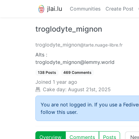
jlai.lu
Communities
Create Post
troglodyte_mignon
troglodyte_mignon
@tarte.nuage-libre.fr
Alts :
troglodyte_mignon@lemmy.world
138 Posts
469 Comments
Joined
1 year ago
Cake day:
August 21st, 2025
You are not logged in. If you use a Fedive
follow this user.
Overview
Comments
Posts