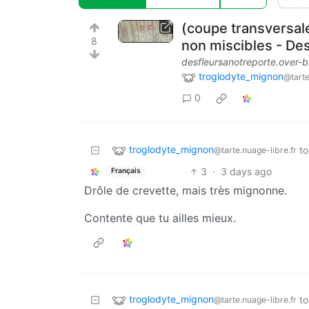
(coupe transversale
8
non miscibles - Des
desfleursanotreporte.over-
troglodyte_mignon
@tarte
0
troglodyte_mignon
to
@tarte.nuage-libre.fr
3
·
3 days ago
Français
Drôle de crevette, mais très mignonne.
Contente que tu ailles mieux.
troglodyte_mignon
to
@tarte.nuage-libre.fr