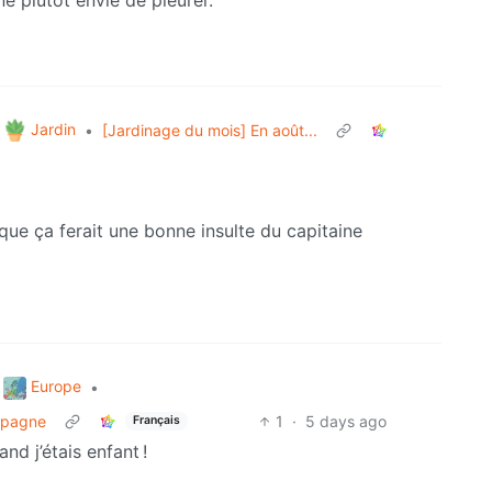
Jardin
•
[Jardinage du mois] En août...
 que ça ferait une bonne insulte du capitaine
Europe
•
Espagne
1
·
5 days ago
Français
nd j’étais enfant !