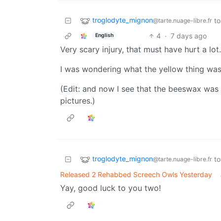
troglodyte_mignon
to
@tarte.nuage-libre.fr
4
·
7 days ago
English
Very scary injury, that must have hurt a lot.
I was wondering what the yellow thing was
(Edit: and now I see that the beeswax was 
pictures.)
troglodyte_mignon
to
@tarte.nuage-libre.fr
Released 2 Rehabbed Screech Owls Yesterday
Yay, good luck to you two!