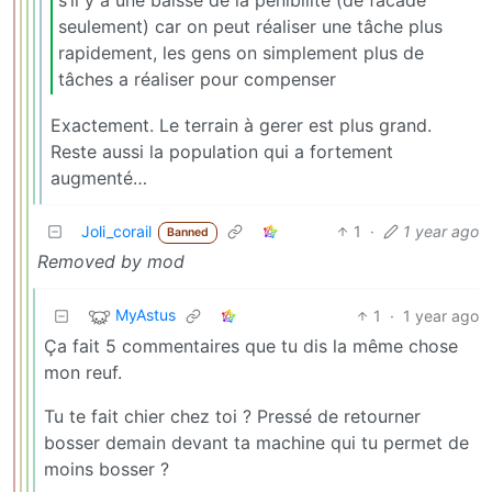
s’il y a une baisse de la pénibilité (de facade
seulement) car on peut réaliser une tâche plus
rapidement, les gens on simplement plus de
tâches a réaliser pour compenser
Exactement. Le terrain à gerer est plus grand.
Reste aussi la population qui a fortement
augmenté…
Joli_corail
1
·
1 year ago
Banned
Removed by mod
MyAstus
1
·
1 year ago
Ça fait 5 commentaires que tu dis la même chose
mon reuf.
Tu te fait chier chez toi ? Pressé de retourner
bosser demain devant ta machine qui tu permet de
moins bosser ?