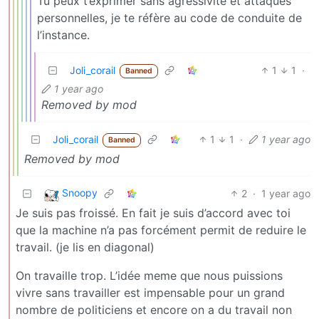
Tu peux t’exprimer sans agressivité et attaques
personnelles, je te réfère au code de conduite de
l’instance.
Joli_corail
1
1
·
Banned
1 year ago
Removed by mod
Joli_corail
1
1
·
1 year ago
Banned
Removed by mod
Snoopy
2
·
1 year ago
Je suis pas froissé. En fait je suis d’accord avec toi
que la machine n’a pas forcément permit de reduire le
travail. (je lis en diagonal)
On travaille trop. L’idée meme que nous puissions
vivre sans travailler est impensable pour un grand
nombre de politiciens et encore on a du travail non