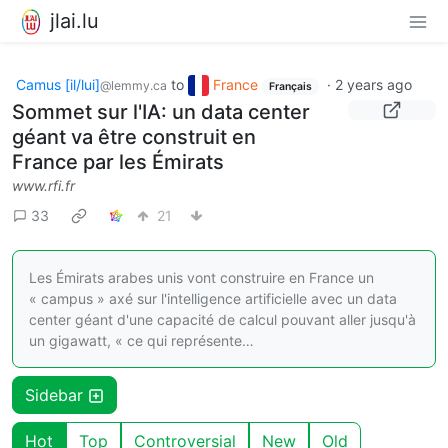
jlai.lu
Camus [il/lui]
to
France
·
2 years ago
@lemmy.ca
Français
Sommet sur l'IA: un data center
géant va être construit en
France par les Émirats
www.rfi.fr
33
21
Les Émirats arabes unis vont construire en France un
« campus » axé sur l'intelligence artificielle avec un data
center géant d'une capacité de calcul pouvant aller jusqu'à
un gigawatt, « ce qui représente…
Sidebar
Hot
Top
Controversial
New
Old