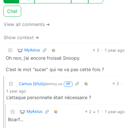
Chat
View all comments ➔
Show context ➔
MyAstus
2
·
1 year ago
Oh non, j’ai encore froissé Snoopy.
C’est le mot “sucer” qui ne va pas cette fois ?
Camus [il/lui]
2
·
@lemmy.ca
OP
1 year ago
L’attaque personnelle était nécessaire ?
MyAstus
2
1
·
1 year ago
Boarf…