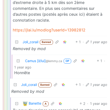
d’extreme droite à 5 km dès son 2ème
commentaire. En plus ses commentaires sur
d’autres postes (postés après ceux ici) étaient à
connotation raciste.
https://jlai.lu/modlog?userId=13982812
Joli_corail
1
·
1 year ago
Banned
Removed by mod
Camus [il/lui]
1
·
@lemmy.ca
OP
1 year ago
Honnête
Joli_corail
1
·
1 year ago
Banned
Removed by mod
Banette
2
·
1 year ago
A