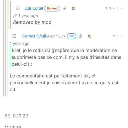
Joli_corail
1
1
·
Banned
1 year ago
Removed by mod
Camus [il/lui]
1
·
@lemmy.ca
OP
1 year ago
Bref, je le redis ici (j’espère que la modération ne
supprimera pas ce com, il n’y a pas d’insultes dans
celui-ci) :
Le commentaire est parfaitement ok, et
personnellement je suis d’accord avec ce qui y est
dit
BE: 0.19.20
Modlog