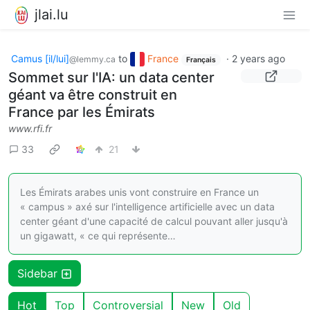
jlai.lu
Camus [il/lui]
to
France
·
2 years ago
@lemmy.ca
Français
Sommet sur l'IA: un data center
géant va être construit en
France par les Émirats
www.rfi.fr
33
21
Les Émirats arabes unis vont construire en France un
« campus » axé sur l'intelligence artificielle avec un data
center géant d'une capacité de calcul pouvant aller jusqu'à
un gigawatt, « ce qui représente…
Sidebar
Hot
Top
Controversial
New
Old