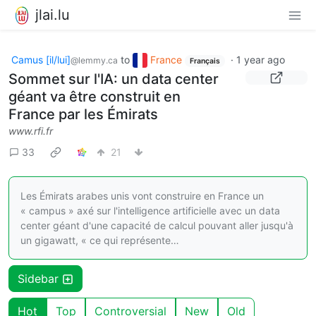
jlai.lu
Camus [il/lui]
to
France
·
1 year ago
@lemmy.ca
Français
Sommet sur l'IA: un data center
géant va être construit en
France par les Émirats
www.rfi.fr
33
21
Les Émirats arabes unis vont construire en France un
« campus » axé sur l'intelligence artificielle avec un data
center géant d'une capacité de calcul pouvant aller jusqu'à
un gigawatt, « ce qui représente…
Sidebar
Hot
Top
Controversial
New
Old