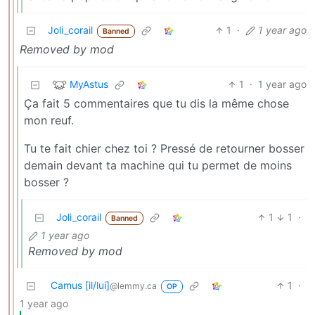
Joli_corail
1
·
1 year ago
Banned
Removed by mod
MyAstus
1
·
1 year ago
Ça fait 5 commentaires que tu dis la même chose
mon reuf.
Tu te fait chier chez toi ? Pressé de retourner bosser
demain devant ta machine qui tu permet de moins
bosser ?
Joli_corail
1
1
·
Banned
1 year ago
Removed by mod
Camus [il/lui]
1
·
@lemmy.ca
OP
1 year ago