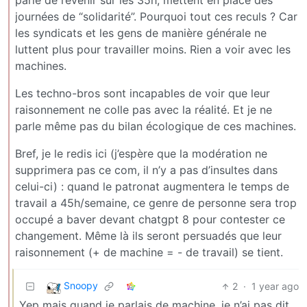
parle de revenir sur les 35h, mettent en place des
journées de “solidarité”. Pourquoi tout ces reculs ? Car
les syndicats et les gens de manière générale ne
luttent plus pour travailler moins. Rien a voir avec les
machines.
Les techno-bros sont incapables de voir que leur
raisonnement ne colle pas avec la réalité. Et je ne
parle même pas du bilan écologique de ces machines.
Bref, je le redis ici (j’espère que la modération ne
supprimera pas ce com, il n’y a pas d’insultes dans
celui-ci) : quand le patronat augmentera le temps de
travail a 45h/semaine, ce genre de personne sera trop
occupé a baver devant chatgpt 8 pour contester ce
changement. Même là ils seront persuadés que leur
raisonnement (+ de machine = - de travail) se tient.
Snoopy
2
·
1 year ago
Yep mais quand je parlais de machine, je n’ai pas dit