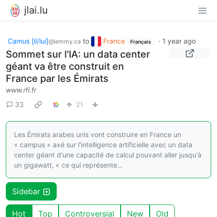
jlai.lu
Camus [il/lui]
to
France
·
1 year ago
@lemmy.ca
Français
Sommet sur l'IA: un data center
géant va être construit en
France par les Émirats
www.rfi.fr
33
21
Les Émirats arabes unis vont construire en France un
« campus » axé sur l'intelligence artificielle avec un data
center géant d'une capacité de calcul pouvant aller jusqu'à
un gigawatt, « ce qui représente…
Sidebar
Hot
Top
Controversial
New
Old