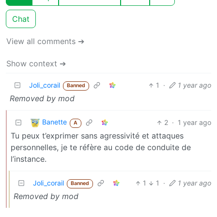
Chat
View all comments ➔
Show context ➔
Joli_corail
1
·
1 year ago
Banned
Removed by mod
Banette
2
·
1 year ago
A
Tu peux t’exprimer sans agressivité et attaques
personnelles, je te réfère au code de conduite de
l’instance.
Joli_corail
1
1
·
1 year ago
Banned
Removed by mod