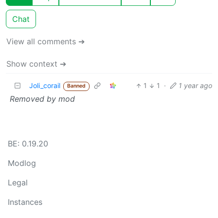
Chat
View all comments ➔
Show context ➔
Joli_corail
1
1
·
1 year ago
Banned
Removed by mod
BE: 0.19.20
Modlog
Legal
Instances