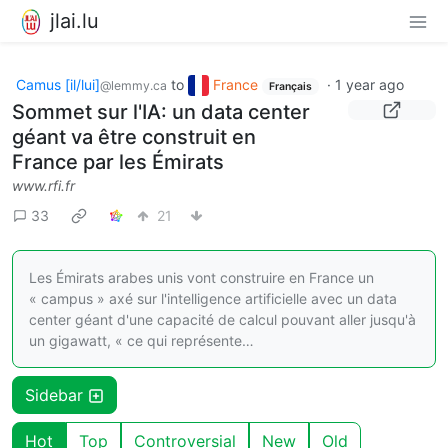
jlai.lu
Camus [il/lui]
to
France
·
1 year ago
@lemmy.ca
Français
Sommet sur l'IA: un data center
géant va être construit en
France par les Émirats
www.rfi.fr
33
21
Les Émirats arabes unis vont construire en France un
« campus » axé sur l'intelligence artificielle avec un data
center géant d'une capacité de calcul pouvant aller jusqu'à
un gigawatt, « ce qui représente…
Sidebar
Hot
Top
Controversial
New
Old