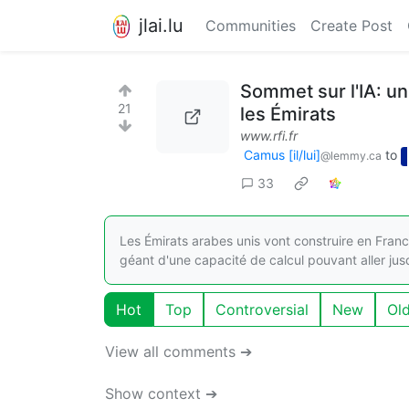
jlai.lu
Communities
Create Post
Sommet sur l'IA: un
21
les Émirats
www.rfi.fr
Camus [il/lui]
to
@lemmy.ca
33
Les Émirats arabes unis vont construire en France
géant d'une capacité de calcul pouvant aller ju
Hot
Top
Controversial
New
Ol
View all comments ➔
Show context ➔