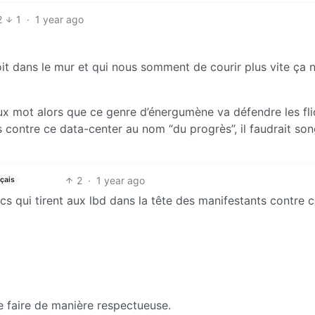
2
1
·
1 year ago
it dans le mur et qui nous somment de courir plus vite ça 
ux mot alors que ce genre d’énergumène va défendre les fli
s contre ce data-center au nom “du progrès”, il faudrait son
2
·
1 year ago
çais
cs qui tirent aux lbd dans la tête des manifestants contre 
le faire de manière respectueuse.