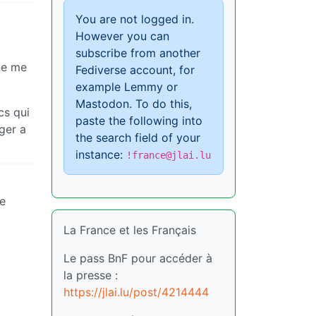
You are not logged in.
However you can
subscribe from another
ne me
Fediverse account, for
example Lemmy or
Mastodon. To do this,
cs qui
paste the following into
ger a
the search field of your
instance:
!france@jlai.lu
ce
La France et les Français
Le pass BnF pour accéder à
la presse :
https://jlai.lu/post/4214444