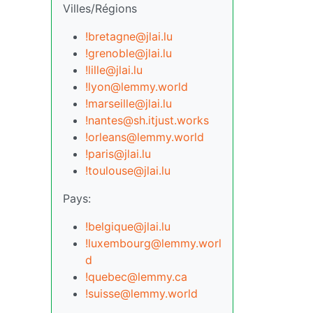
Villes/Régions
!bretagne@jlai.lu
!grenoble@jlai.lu
!lille@jlai.lu
!lyon@lemmy.world
!marseille@jlai.lu
!nantes@sh.itjust.works
!orleans@lemmy.world
!paris@jlai.lu
!toulouse@jlai.lu
Pays:
!belgique@jlai.lu
!luxembourg@lemmy.worl
d
!quebec@lemmy.ca
!suisse@lemmy.world