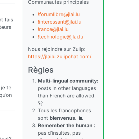
Communautés principales
!forumlibre@jlai.lu
t fais
!interessant@jlai.lu
teurs
!rance@jlai.lu
!technologie@jlai.lu
Nous rejoindre sur Zulip:
https://jlailu.zulipchat.com/
Règles
Multi-lingual community:
je te
posts in other languages
 qu’on
than French are allowed.
🚀
Tous les francophones
sont
bienvenus.
🐌
Remember the human :
pas d’insultes, pas
dent?