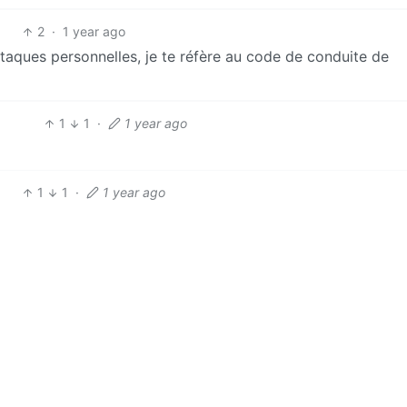
2
·
1 year ago
ttaques personnelles, je te réfère au code de conduite de
1
1
·
1 year ago
1
1
·
1 year ago