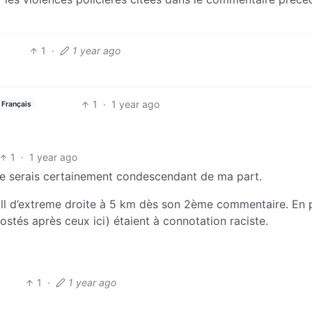
1
·
1 year ago
1
·
1 year ago
Français
1
·
1 year ago
is ce serais certainement condescendant de ma part.
troll d’extreme droite à 5 km dès son 2ème commentaire. En 
stés après ceux ici) étaient à connotation raciste.
1
·
1 year ago