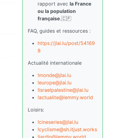
rapport avec
la France
ou la population
française
.🇨🇵
FAQ, guides et ressources :
https://jlai.lu/post/54169
8
Actualité internationale
!monde@jlai.lu
!europe@jlai.lu
!israelpalestine@jlai.lu
!actualite@lemmy.world
Loisirs:
!cineseries@jlai.lu
!cyclisme@sh.itjust.works
!jardin@lemmy.world