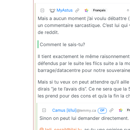
MyAstus
Français
Mais a aucun moment j’ai voulu débattre 
un commentaire sarcastique. C’est lui qui
de reddit.
Comment le sais-tu?
Il tient exactement le même raisonnement 
défendus par le suite les flics suite a la
barrage/datacentre pour notre souveraine
Mais si tu veux on peut attendre qu’il aill
dirais “je te l’avais dis”. Ce ne sera que
les prend pour des cons et qu’a la fin la c
Camus [il/lui]
F
@lemmy.ca
OP
Sinon on peut lui demander directement.
@Joli_corail@jlai.lu
, as-tu une opinion su