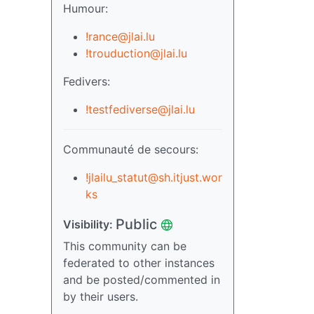
Humour:
!rance@jlai.lu
!trouduction@jlai.lu
Fedivers:
!testfediverse@jlai.lu
Communauté de secours:
!jlailu_statut@sh.itjust.wor
ks
Public
Visibility:
This community can be
federated to other instances
and be posted/commented in
by their users.