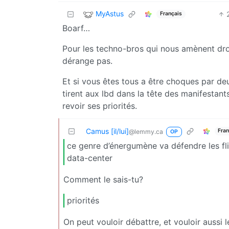
MyAstus
Français
Boarf…
Pour les techno-bros qui nous amènent dro
dérange pas.
Et si vous êtes tous a être choques par de
tirent aux lbd dans la tête des manifestant
revoir ses priorités.
Camus [il/lui]
Fran
@lemmy.ca
OP
ce genre d’énergumène va défendre les fli
data-center
Comment le sais-tu?
priorités
On peut vouloir débattre, et vouloir aussi 