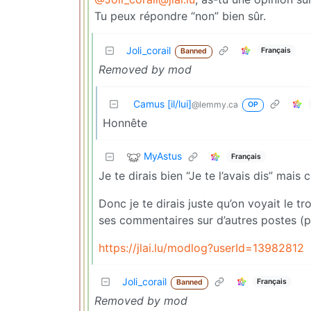
Tu peux répondre “non” bien sûr.
Joli_corail
Français
Banned
Removed by mod
Camus [il/lui]
@lemmy.ca
OP
Honnête
MyAstus
Français
Je te dirais bien “Je te l’avais dis” ma
Donc je te dirais juste qu’on voyait le 
ses commentaires sur d’autres postes (po
https://jlai.lu/modlog?userId=13982812
Joli_corail
Français
Banned
Removed by mod