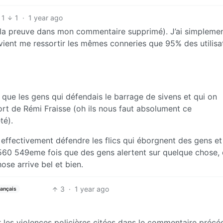
1
1
·
1 year ago
(la preuve dans mon commentaire supprimé). J’ai simplemen
 vient me ressortir les mêmes conneries que 95% des utilisa
que les gens qui défendais le barrage de sivens et qui on
 mort de Rémi Fraisse (oh ils nous faut absolument ce
té).
e effectivement défendre les flics qui éborgnent des gens et 
 la 560 549eme fois que des gens alertent sur quelque chose,
hose arrive bel et bien.
3
·
1 year ago
rançais
r les violences policières citées dans le commentaire précé