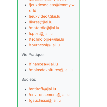
!jeuxdesociete@lemmy.w
orld
!jeuxvideo@jlai.lu
!livres@jlai.lu
!motardie@jlai.lu
!sport@jlai.lu
!technologie@jlai.lu
!tournesol@jlai.lu
Vie Pratique:
!finances@jlai.lu
!moinsdevoitures@jlai.lu
Société:
!antitaff@jlai.lu
!environnement@jlai.lu
!gauchisse@jlai.lu