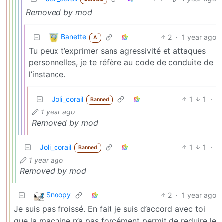
Removed by mod
Banette
2
·
1 year ago
A
Tu peux t’exprimer sans agressivité et attaques
personnelles, je te réfère au code de conduite de
l’instance.
Joli_corail
1
1
·
Banned
1 year ago
Removed by mod
Joli_corail
1
1
·
Banned
1 year ago
Removed by mod
Snoopy
2
·
1 year ago
Je suis pas froissé. En fait je suis d’accord avec toi
que la machine n’a pas forcément permit de reduire le