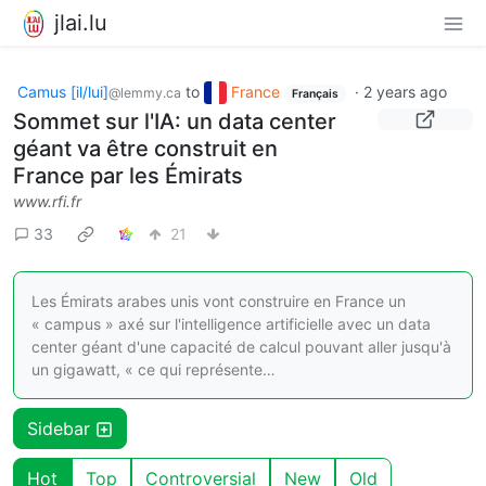
jlai.lu
Camus [il/lui]
to
France
·
2 years ago
@lemmy.ca
Français
Sommet sur l'IA: un data center
géant va être construit en
France par les Émirats
www.rfi.fr
33
21
Les Émirats arabes unis vont construire en France un
« campus » axé sur l'intelligence artificielle avec un data
center géant d'une capacité de calcul pouvant aller jusqu'à
un gigawatt, « ce qui représente…
Sidebar
Hot
Top
Controversial
New
Old