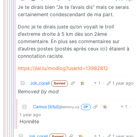
Je te dirais bien “Je te l’avais dis” mais ce serais
certainement condescendant de ma part.
Donc je te dirais juste qu’on voyait le troll
d’extreme droite à 5 km dès son 2ème
commentaire. En plus ses commentaires sur
d’autres postes (postés après ceux ici) étaient à
connotation raciste.
https://jlai.lu/modlog?userId=13982812
Joli_corail
1
·
1 year ago
Banned
Removed by mod
Camus [il/lui]
1
·
@lemmy.ca
OP
1 year ago
Honnête
Joli_corail
1
·
1 year ago
Banned