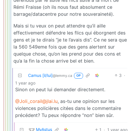
Rémi Fraisse (oh ils nous faut absolument ce
barrage/datacentre pour notre souveraineté).
Mais si tu veux on peut attendre qu’il aille
effectivement défendre les flics qui éborgnent des
gens et je te dirais “je te l’avais dis”. Ce ne sera que
la 560 549eme fois que des gens alertent sur
quelque chose, qu’on les prend pour des cons et
qu’a la fin la chose arrive bel et bien.
Camus [il/lui]
3
·
@lemmy.ca
OP
1 year ago
Sinon on peut lui demander directement.
@Joli_corail@jlai.lu
, as-tu une opinion sur les
violences policières citées dans le commentaire
précédent? Tu peux répondre “non” bien sûr.
MyAstus
1
·
1 year ago