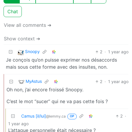
Chat
View all comments ➔
Show context ➔
Snoopy
2
·
1 year ago
Je conçois qu’on puisse exprimer nos désaccords
mais sous cette forme avec des insultes, non.
MyAstus
2
·
1 year ago
Oh non, j’ai encore froissé Snoopy.
C’est le mot “sucer” qui ne va pas cette fois ?
Camus [il/lui]
2
·
@lemmy.ca
OP
1 year ago
L’attaque personnelle était nécessaire ?