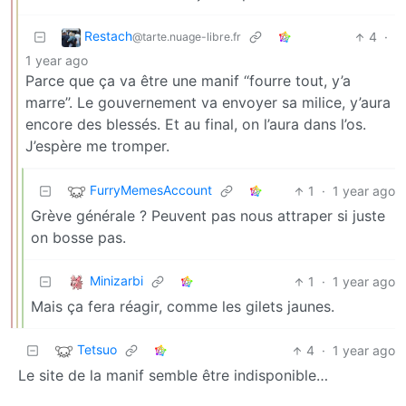
Restach
4
·
@tarte.nuage-libre.fr
1 year ago
Parce que ça va être une manif ‘‘fourre tout, y’a
marre’’. Le gouvernement va envoyer sa milice, y’aura
encore des blessés. Et au final, on l’aura dans l’os.
J’espère me tromper.
FurryMemesAccount
1
·
1 year ago
Grève générale ? Peuvent pas nous attraper si juste
on bosse pas.
Minizarbi
1
·
1 year ago
Mais ça fera réagir, comme les gilets jaunes.
Tetsuo
4
·
1 year ago
Le site de la manif semble être indisponible…