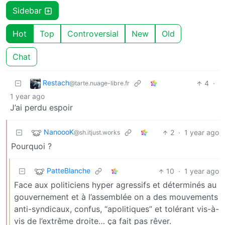
Sidebar
Hot
Top
Controversial
New
Old
Chat
Restach
4
·
@tarte.nuage-libre.fr
1 year ago
J’ai perdu espoir
NanoooK
2
·
1 year ago
@sh.itjust.works
Pourquoi ?
PatteBlanche
10
·
1 year ago
Face aux politiciens hyper agressifs et déterminés au
gouvernement et à l’assemblée on a des mouvements
anti-syndicaux, confus, “apolitiques” et tolérant vis-à-
vis de l’extrême droite… ça fait pas rêver.