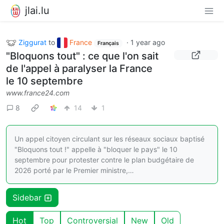
jlai.lu
Ziggurat
to
France
·
1 year ago
Français
"Bloquons tout" : ce que l'on sait
de l'appel à paralyser la France
le 10 septembre
www.france24.com
8
14
1
Un appel citoyen circulant sur les réseaux sociaux baptisé
"Bloquons tout !" appelle à "bloquer le pays" le 10
septembre pour protester contre le plan budgétaire de
2026 porté par le Premier ministre,…
Sidebar
Hot
Top
Controversial
New
Old