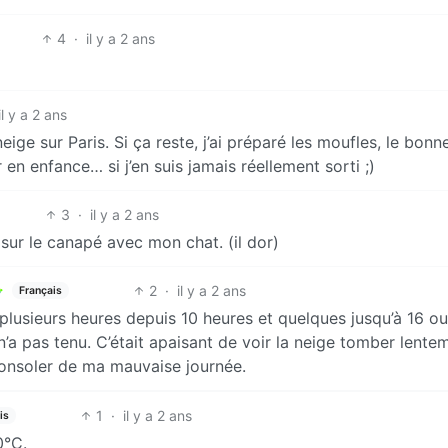
4
·
il y a 2 ans
il y a 2 ans
neige sur Paris. Si ça reste, j’ai préparé les moufles, le bonne
 en enfance… si j’en suis jamais réellement sorti ;)
3
·
il y a 2 ans
ire sur le canapé avec mon chat. (il dor)
2
·
il y a 2 ans
Français
 plusieurs heures depuis 10 heures et quelques jusqu’à 16 ou
 n’a pas tenu. C’était apaisant de voir la neige tomber lente
 consoler de ma mauvaise journée.
1
·
il y a 2 ans
is
0°C.