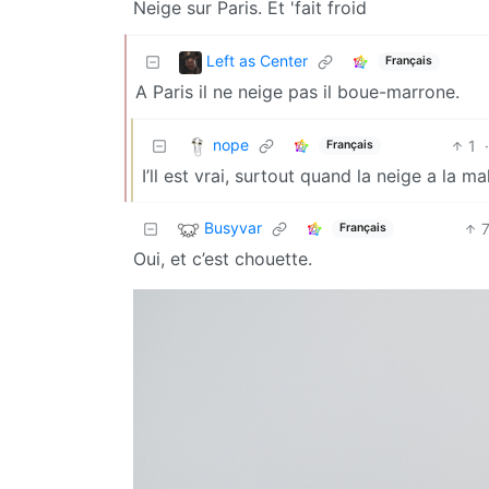
Neige sur Paris. Et 'fait froid
Left as Center
Français
A Paris il ne neige pas il boue-marrone.
nope
1
·
Français
I’ll est vrai, surtout quand la neige a la m
Busyvar
Français
Oui, et c’est chouette.