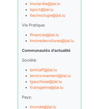
!motardie@jlai.lu
!sport@jlai.lu
!technologie@jlai.lu
Vie Pratique:
!finances@jlai.lu
!moinsdevoitures@jlai.lu
Communautés d’actualité
Société:
!antitaff@jlai.lu
!environnement@jlai.lu
!gauchisse@jlai.lu
!transgenre@jlai.lu
Pays:
!monde@jlai.lu