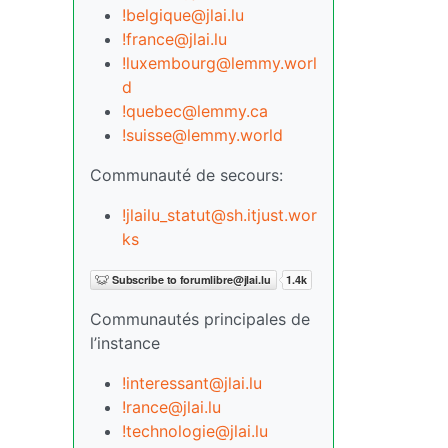
!belgique@jlai.lu
!france@jlai.lu
!luxembourg@lemmy.worl
d
!quebec@lemmy.ca
!suisse@lemmy.world
Communauté de secours:
!jlailu_statut@sh.itjust.wor
ks
Communautés principales de
l’instance
!interessant@jlai.lu
!rance@jlai.lu
!technologie@jlai.lu