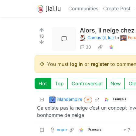
jlai.lu
Communities
Create Post
Alors, il neige che
18
Camus (il, lui)
to
For
30
You must
log in
or
register
to commen
Hot
Top
Controversial
New
Ol
inlandempire
Français
M
Ça existe pas la neige c’est un concept in
bonhomme de neige
nope
7
·
Français