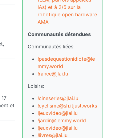
IAs) et à 2/5 sur la
robotique open hardware
AMA
Communautés détendues
t,
Communautés liées:
!pasdequestionidiote@le
mmy.world
!rance@jlai.lu
Loisirs:
 17
!cineseries@jlai.lu
ment et
!cyclisme@sh.itjust.works
!jeuxvideo@jlai.lu
!jardin@lemmy.world
!jeuxvideo@jlai.lu
!livres@jlai.lu