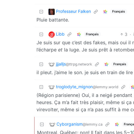
Professeur Falken
Français
Pluie battante.
Libb
3
·
Français
Je suis sur que c’est des fakes, mais oui il 
l’écharpe
et
la luge. Je suis prêt à retomber
jjjalljs
@ttrpg.network
Français
il pleut. j’aime le son. je suis en train de l
troglodyte_mignon
@lemmy.world
(Région parisienne) Oui, il a neigé pendant
heures. Ça m’a fait très plaisir, même si ça
virevolter, même si ça n’a pas suffit à me
Cyborganism
@lemmy.ca
França
Montreal, Québec: non! Il fait dans les 5~1