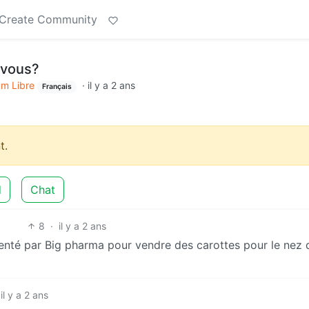
Create Community
z vous?
um Libre
·
il y a 2 ans
Français
t.
d
Chat
8
·
il y a 2 ans
venté par Big pharma pour vendre des carottes pour le nez 
il y a 2 ans