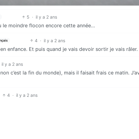
5
·
il y a 2 ans
u le moindre flocon encore cette année…
4
·
il y a 2 ans
nçais
n enfance. Et puis quand je vais devoir sortir je vais râler.
il y a 2 ans
non c’est la fin du monde), mais il faisait frais ce matin. J’a
4
·
il y a 2 ans