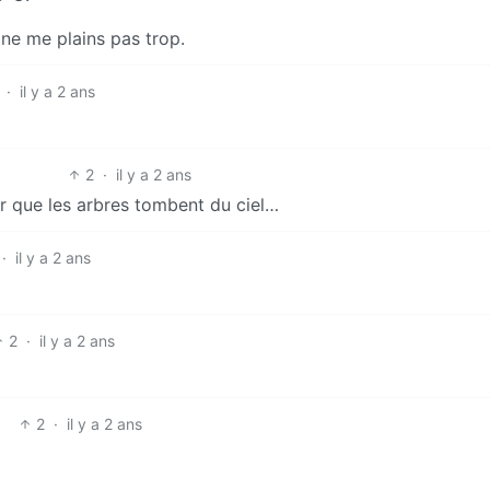
e ne me plains pas trop.
·
il y a 2 ans
2
·
il y a 2 ans
r que les arbres tombent du ciel…
·
il y a 2 ans
2
·
il y a 2 ans
2
·
il y a 2 ans