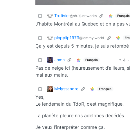
Trollivier
@sh.itjust.works
Français
J’habite Montréal au Québec et on a pas v
plopplip1973
@lemmy.world
Fra
Ça y est depuis 5 minutes, je suis retombé e
Jomn
4
·
Français
Pas de neige ici (heureusement d’ailleurs, si
mal aux mains.
Melyssandre
Français
Yes,
Le lendemain du TdoR, c’est magnifique.
La planète pleure nos adelphes décédés.
Je veux l’interpréter comme ça.