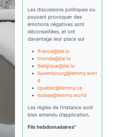
Les discussions politiques ou
pouvant provoquer des
émotions négatives sont
déconseillées, et ont
davantage leur place sur
!france@jlai.lu
!monde@jlai.lu
!belgique@jlai.lu
!luxembourg@lemmy.worl
d
!quebec@lemmy.ca
!suisse@lemmy.world
Les règles de l’instance sont
bien entendu d’application.
Fils hebdomadaires"