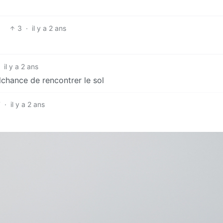
3
·
il y a 2 ans
il y a 2 ans
alchance de rencontrer le sol
7
·
il y a 2 ans