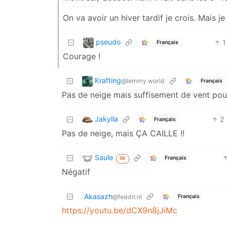
On va avoir un hiver tardif je crois. Mais j
pseudo
1
Français
Courage !
Krafting
@lemmy.world
Français
Pas de neige mais suffisement de vent pou
Jakylla
2
Français
Pas de neige, mais ÇA CAILLE !!
Saule
Français
M
Négatif
Akasazh
Français
@feddit.nl
https://youtu.be/dCX9n8jJiMc