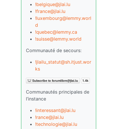
!belgique@jlai.lu
!france@jlai.lu
!luxembourg@lemmy.worl
d
!quebec@lemmy.ca
!suisse@lemmy.world
Communauté de secours:
!jlailu_statut@sh.itjust.wor
ks
Communautés principales de
l’instance
!interessant@jlai.lu
!rance@jlai.lu
!technologie@jlai.lu