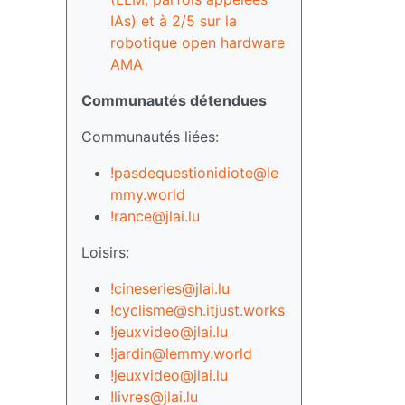
IAs) et à 2/5 sur la
robotique open hardware
AMA
Communautés détendues
Communautés liées:
!pasdequestionidiote@le
mmy.world
!rance@jlai.lu
Loisirs:
!cineseries@jlai.lu
!cyclisme@sh.itjust.works
!jeuxvideo@jlai.lu
!jardin@lemmy.world
!jeuxvideo@jlai.lu
!livres@jlai.lu