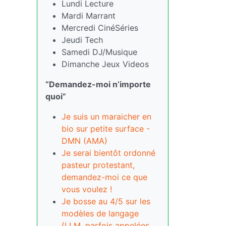
Lundi Lecture
Mardi Marrant
Mercredi CinéSéries
Jeudi Tech
Samedi DJ/Musique
Dimanche Jeux Videos
“Demandez-moi n’importe
quoi”
Je suis un maraicher en
bio sur petite surface -
DMN (AMA)
Je serai bientôt ordonné
pasteur protestant,
demandez-moi ce que
vous voulez !
Je bosse au 4/5 sur les
modèles de langage
(LLM, parfois appelées