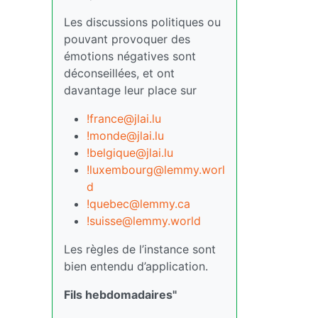
Les discussions politiques ou
pouvant provoquer des
émotions négatives sont
déconseillées, et ont
davantage leur place sur
!france@jlai.lu
!monde@jlai.lu
!belgique@jlai.lu
!luxembourg@lemmy.worl
d
!quebec@lemmy.ca
!suisse@lemmy.world
Les règles de l’instance sont
bien entendu d’application.
Fils hebdomadaires"