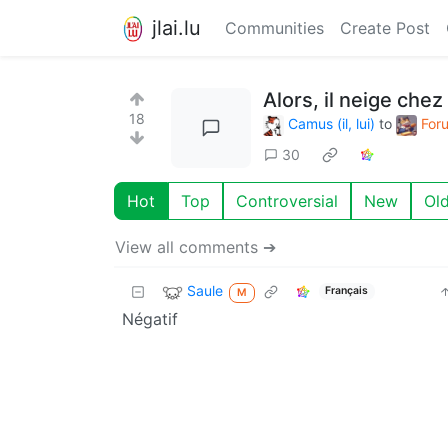
jlai.lu
Communities
Create Post
Alors, il neige che
18
Camus (il, lui)
to
For
30
Hot
Top
Controversial
New
Ol
View all comments ➔
Saule
Français
M
Négatif