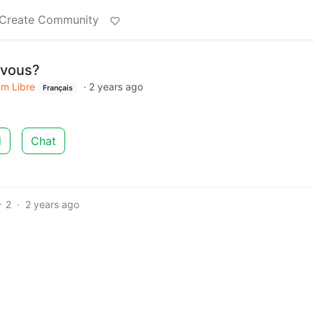
Create Community
z vous?
um Libre
·
2 years ago
Français
d
Chat
2
·
2 years ago