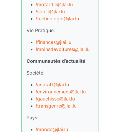
!motardie@jlai.lu
!sport@jlai.lu
!technologie@jlai.lu
Vie Pratique:
!finances@jlai.lu
!moinsdevoitures@jlai.lu
Communautés d’actualité
Société:
!antitaff@jlai.lu
!environnement@jlai.lu
!gauchisse@jlai.lu
!transgenre@jlai.lu
Pays:
!monde@jlai.lu