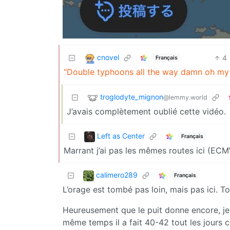
cnovel
4
Français
“Double typhoons all the way damn oh my
troglodyte_mignon
@lemmy.world
J’avais complètement oublié cette vidéo.
Left as Center
Français
Marrant j’ai pas les mêmes routes ici (EC
calimero289
Français
L’orage est tombé pas loin, mais pas ici. To
Heureusement que le puit donne encore, j
même temps il a fait 40-42 tout les jours ce