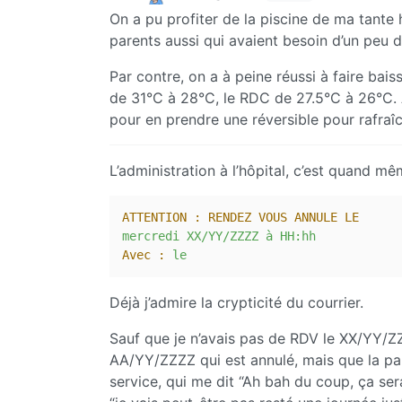
On a pu profiter de la piscine de ma tante h
parents aussi qui avaient besoin d’un peu 
Par contre, on a à peine réussi à faire ba
de 31°C à 28°C, le RDC de 27.5°C à 26°C. 
pour en prendre une réversible pour rafraîch
L’administration à l’hôpital, c’est quand mê
ATTENTION : RENDEZ VOUS ANNULE LE      
mercredi
XX/YY/ZZZZ
à
HH:hh
Avec :
le
Déjà j’admire la crypticité du courrier.
Sauf que je n’avais pas de RDV le XX/YY/ZZZ
AA/YY/ZZZZ qui est annulé, mais que la parti
service, qui me dit “Ah bah du coup, ça sera