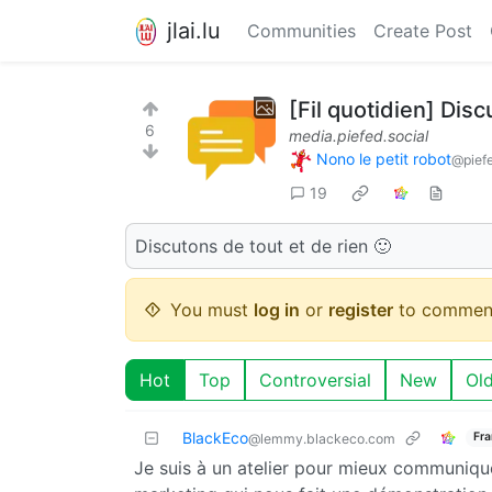
jlai.lu
Communities
Create Post
[Fil quotidien] Dis
6
media.piefed.social
Nono le petit robot
@piefe
19
Discutons de tout et de rien 🙂
You must
log in
or
register
to commen
Hot
Top
Controversial
New
Ol
BlackEco
Fra
@lemmy.blackeco.com
Je suis à un atelier pour mieux communique