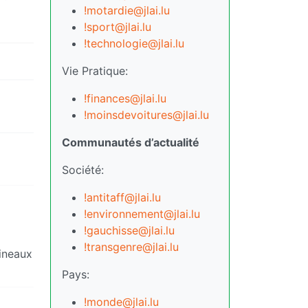
!motardie@jlai.lu
!sport@jlai.lu
!technologie@jlai.lu
Vie Pratique:
!finances@jlai.lu
!moinsdevoitures@jlai.lu
Communautés d’actualité
Société:
!antitaff@jlai.lu
!environnement@jlai.lu
!gauchisse@jlai.lu
!transgenre@jlai.lu
lineaux
Pays:
!monde@jlai.lu