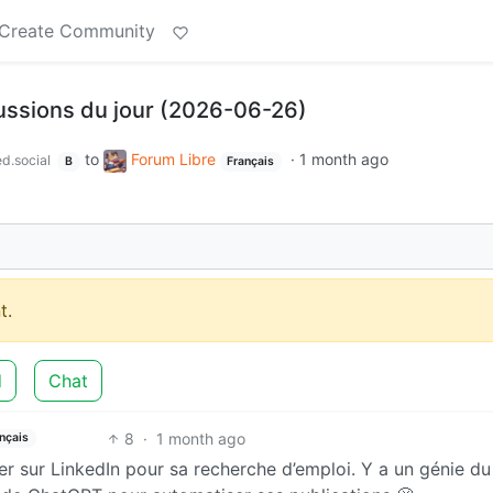
Create Community
cussions du jour (2026-06-26)
to
Forum Libre
·
1 month ago
d.social
B
Français
t.
d
Chat
8
·
1 month ago
nçais
r sur LinkedIn pour sa recherche d’emploi. Y a un génie du