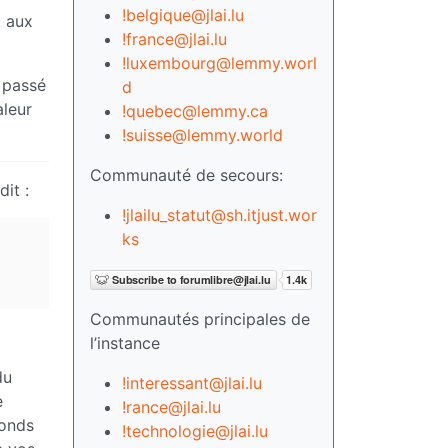
!belgique@jlai.lu
t aux
!france@jlai.lu
!luxembourg@lemmy.worl
t passé
d
aleur
!quebec@lemmy.ca
!suisse@lemmy.world
Communauté de secours:
it :
!jlailu_statut@sh.itjust.wor
ks
Communautés principales de
l’instance
du
!interessant@jlai.lu
e
!rance@jlai.lu
ponds
!technologie@jlai.lu