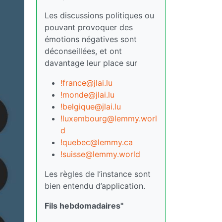
Les discussions politiques ou
pouvant provoquer des
émotions négatives sont
déconseillées, et ont
davantage leur place sur
!france@jlai.lu
!monde@jlai.lu
!belgique@jlai.lu
!luxembourg@lemmy.worl
d
!quebec@lemmy.ca
!suisse@lemmy.world
Les règles de l’instance sont
bien entendu d’application.
Fils hebdomadaires"