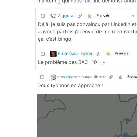
marketing qui nous fait une démonstration
Ziggurat
Français
Déjà, je suis pas convaincu par Linkedin e
J’avoue parfois j’ai envie de me reconverti
ça, c’est bingo.
Professeur Falken
Français
Le problème des BAC -10 -_-
sunoc
@tarte.nuage-libre.fr
Franç
Deux typhons en approche !