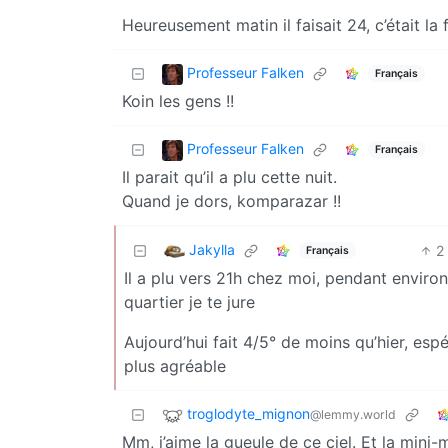
Heureusement matin il faisait 24, c’était la f
Professeur Falken
Français
Koin les gens !!
Professeur Falken
Français
Il parait qu’il a plu cette nuit.
Quand je dors, komparazar !!
Jakylla
2
Français
Il a plu vers 21h chez moi, pendant enviro
quartier je te jure
Aujourd’hui fait 4/5° de moins qu’hier, es
plus agréable
troglodyte_mignon
@lemmy.world
Mm, j’aime la gueule de ce ciel. Et la mini-