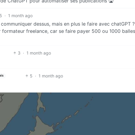
 de ChatGPT pour automatiser ses publications 🤮
5
·
1 month ago
t communiquer dessus, mais en plus le faire avec chatGPT ?
r formateur freelance, car se faire payer 500 ou 1000 balle
3
·
1 month ago
5
·
1 month ago
ais