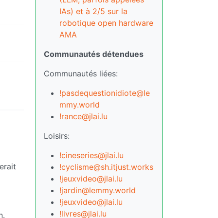
IAs) et à 2/5 sur la
robotique open hardware
AMA
Communautés détendues
Communautés liées:
!pasdequestionidiote@le
mmy.world
!rance@jlai.lu
Loisirs:
!cineseries@jlai.lu
erait
!cyclisme@sh.itjust.works
!jeuxvideo@jlai.lu
!jardin@lemmy.world
!jeuxvideo@jlai.lu
!livres@jlai.lu
n.