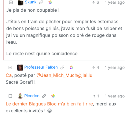
Skunk
6
·
1 year ago
Je plaide non coupable !
J’étais en train de pêcher pour remplir les estomacs
de bons poissons grillés, j’avais mon fusil de sniper et
j’ai vu un magnifique poisson coloré de rouge dans
l’eau.
Le reste n’est qu’une coïncidence.
Professeur Falken
4
·
1 year ago
Ca
, posté par
@Jean_Mich_Much@jlai.lu
Sacré Gorafi !
Picodon
1
·
1 year ago
Le dernier Blagues Bloc m’a bien fait rire
, merci aux
excellents invités ! 😂