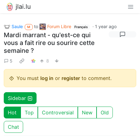
jlai.lu
Saule
to
Forum Libre
·
1 year ago
M
Français
Mardi marrant - qu'est-ce qui
vous a fait rire ou sourire cette
semaine ?
5
8
You must
log in
or
register
to comment.
Sidebar
Hot
Top
Controversial
New
Old
Chat