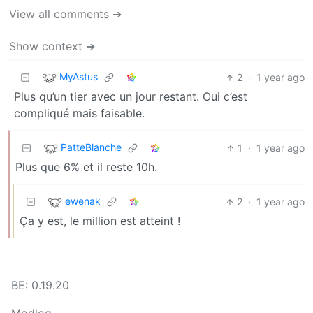
View all comments ➔
Show context ➔
MyAstus
2
·
1 year ago
Plus qu’un tier avec un jour restant. Oui c’est
compliqué mais faisable.
PatteBlanche
1
·
1 year ago
Plus que 6% et il reste 10h.
ewenak
2
·
1 year ago
Ça y est, le million est atteint !
BE: 0.19.20