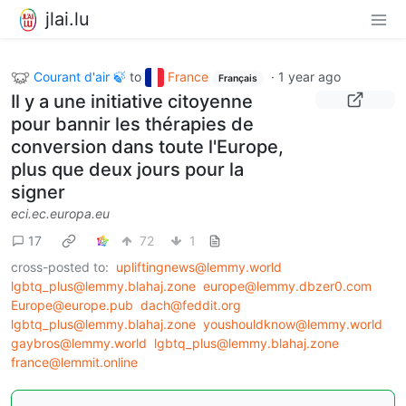
jlai.lu
Courant d'air 🍃
to
France
·
1 year ago
Français
Il y a une initiative citoyenne
pour bannir les thérapies de
conversion dans toute l'Europe,
plus que deux jours pour la
signer
eci.ec.europa.eu
17
72
1
cross-posted to:
upliftingnews@lemmy.world
lgbtq_plus@lemmy.blahaj.zone
europe@lemmy.dbzer0.com
Europe@europe.pub
dach@feddit.org
lgbtq_plus@lemmy.blahaj.zone
youshouldknow@lemmy.world
gaybros@lemmy.world
lgbtq_plus@lemmy.blahaj.zone
france@lemmit.online