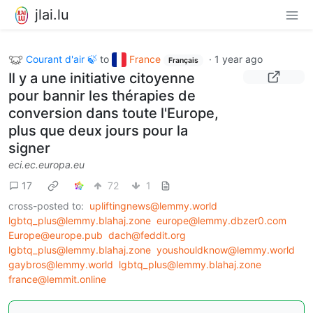
jlai.lu
Courant d'air 🍃
to
France
·
1 year ago
Français
Il y a une initiative citoyenne
pour bannir les thérapies de
conversion dans toute l'Europe,
plus que deux jours pour la
signer
eci.ec.europa.eu
17
72
1
cross-posted to:
upliftingnews@lemmy.world
lgbtq_plus@lemmy.blahaj.zone
europe@lemmy.dbzer0.com
Europe@europe.pub
dach@feddit.org
lgbtq_plus@lemmy.blahaj.zone
youshouldknow@lemmy.world
gaybros@lemmy.world
lgbtq_plus@lemmy.blahaj.zone
france@lemmit.online