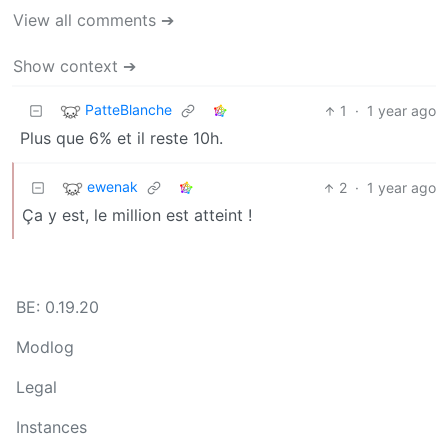
View all comments ➔
Show context ➔
PatteBlanche
1
·
1 year ago
Plus que 6% et il reste 10h.
ewenak
2
·
1 year ago
Ça y est, le million est atteint !
BE: 0.19.20
Modlog
Legal
Instances