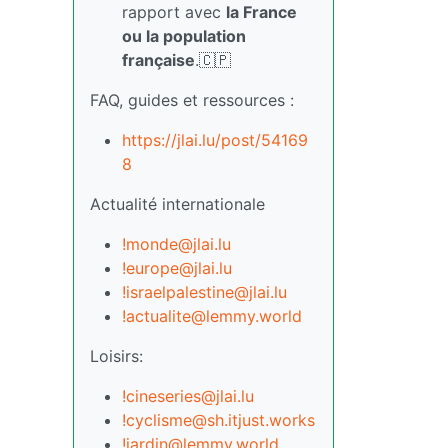
rapport avec
la France
ou la population
française
.🇨🇵
FAQ, guides et ressources :
https://jlai.lu/post/54169
8
Actualité internationale
!monde@jlai.lu
!europe@jlai.lu
!israelpalestine@jlai.lu
!actualite@lemmy.world
Loisirs:
!cineseries@jlai.lu
!cyclisme@sh.itjust.works
!jardin@lemmy.world