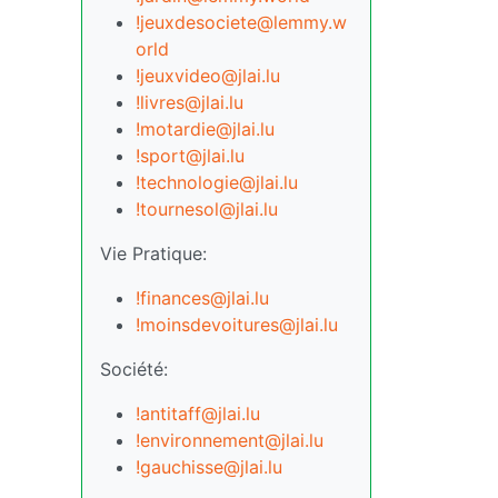
!jeuxdesociete@lemmy.w
orld
!jeuxvideo@jlai.lu
!livres@jlai.lu
!motardie@jlai.lu
!sport@jlai.lu
!technologie@jlai.lu
!tournesol@jlai.lu
Vie Pratique:
!finances@jlai.lu
!moinsdevoitures@jlai.lu
Société:
!antitaff@jlai.lu
!environnement@jlai.lu
!gauchisse@jlai.lu