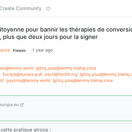
Create Community
e citoyenne pour bannir les thérapies de conversi
, plus que deux jours pour la signer
rance
·
1 year ago
Français
news@lemmy.world
lgbtq_plus@lemmy.blahaj.zone
m
Europe@europe.pub
dach@feddit.org
lgbtq_plus@lemmy.blahaj.
ld
gaybros@lemmy.world
lgbtq_plus@lemmy.blahaj.zone
.europa.eu
cette pratique atroce :