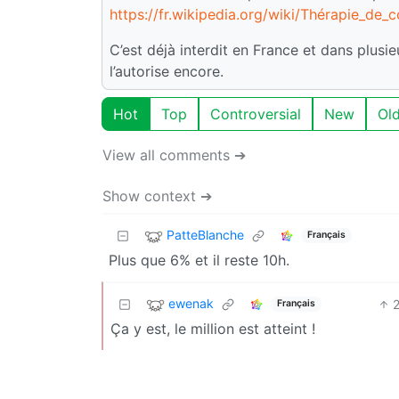
https://fr.wikipedia.org/wiki/Thérapie_de_
C’est déjà interdit en France et dans plus
l’autorise encore.
Hot
Top
Controversial
New
Ol
View all comments ➔
Show context ➔
PatteBlanche
Français
Plus que 6% et il reste 10h.
ewenak
Français
Ça y est, le million est atteint !