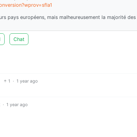
conversion?wprov=sfla1
ieurs pays européens, mais malheureusement la majorité des
d
Chat
1
·
1 year ago
2
·
1 year ago