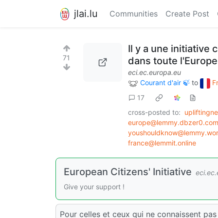
jlai.lu
Communities
Create Post
Il y a une initiativ
71
dans toute l'Europe
eci.ec.europa.eu
Courant d'air 🍃
to
F
17
cross-posted to:
uplifting
europe@lemmy.dbzer0.co
youshouldknow@lemmy.wor
france@lemmit.online
European Citizens' Initiative
eci.ec
Give your support !
Pour celles et ceux qui ne connaissent pas 