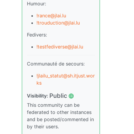
Humour:
!rance@jlai.lu
!trouduction@jlai.lu
Fedivers:
!testfediverse@jlai.lu
Communauté de secours:
!jlailu_statut@sh.itjust.wor
ks
Public
Visibility:
This community can be
federated to other instances
and be posted/commented in
by their users.