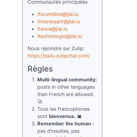
Communautés principales
!forumlibre@jlai.lu
!interessant@jlai.lu
!rance@jlai.lu
!technologie@jlai.lu
Nous rejoindre sur Zulip:
https://jlailu.zulipchat.com/
Règles
Multi-lingual community:
posts in other languages
than French are allowed.
🚀
Tous les francophones
sont
bienvenus.
🐌
Remember the human :
pas d’insultes, pas