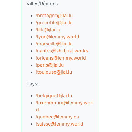
Villes/Régions
!bretagne@jlai.lu
!grenoble@jlai.lu
!lille@jlai.lu
!lyon@lemmy.world
!marseille@jlai.lu
!nantes@sh.itjust.works
!orleans@lemmy.world
!paris@jlai.lu
!toulouse@jlai.lu
Pays:
!belgique@jlai.lu
!luxembourg@lemmy.worl
d
!quebec@lemmy.ca
!suisse@lemmy.world