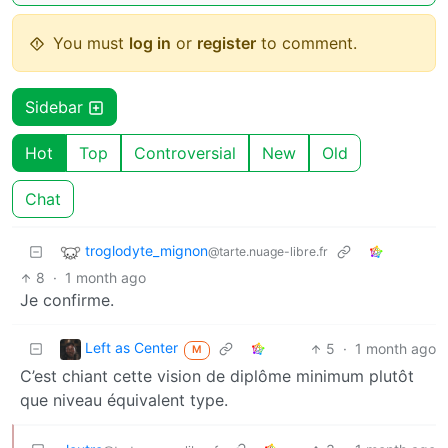
You must
log in
or
register
to comment.
Sidebar
Hot
Top
Controversial
New
Old
Chat
troglodyte_mignon
@tarte.nuage-libre.fr
8
·
1 month ago
Je confirme.
Left as Center
5
·
1 month ago
M
C’est chiant cette vision de diplôme minimum plutôt
que niveau équivalent type.