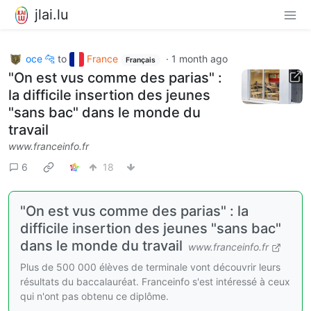
jlai.lu
oce 🐆
to
France
·
1 month ago
Français
"On est vus comme des parias" :
la difficile insertion des jeunes
"sans bac" dans le monde du
travail
www.franceinfo.fr
6
18
"On est vus comme des parias" : la
difficile insertion des jeunes "sans bac"
dans le monde du travail
www.franceinfo.fr
Plus de 500 000 élèves de terminale vont découvrir leurs
résultats du baccalauréat. Franceinfo s'est intéressé à ceux
qui n'ont pas obtenu ce diplôme.