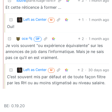
loutre
3
·
1 month ago
@tarte.nuage-libre.fr
Et cette réticence à former …
Left as Center
1
·
1 month ago
M
Oui!
oce 🐆
2
·
1 month ago
OP
Je vois souvent “ou expérience équivalente” sur les
annonces de job dans l’informatique. Mais je ne sais
pas ce qu’il en est vraiment.
Left as Center
2
·
30 days ago
M
C’est souvent mis par défaut et de toute façon filtre
par les RH ou au moins stigmatisé au niveau salaire.
BE: 0.19.20