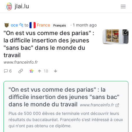
jlai.lu
oce 🐆
to
France
·
1 month ago
Français
"On est vus comme des parias" :
la difficile insertion des jeunes
"sans bac" dans le monde du
travail
www.franceinfo.fr
6
18
"On est vus comme des parias" : la
difficile insertion des jeunes "sans bac"
dans le monde du travail
www.franceinfo.fr
Plus de 500 000 élèves de terminale vont découvrir leurs
résultats du baccalauréat. Franceinfo s'est intéressé à ceux
qui n'ont pas obtenu ce diplôme.