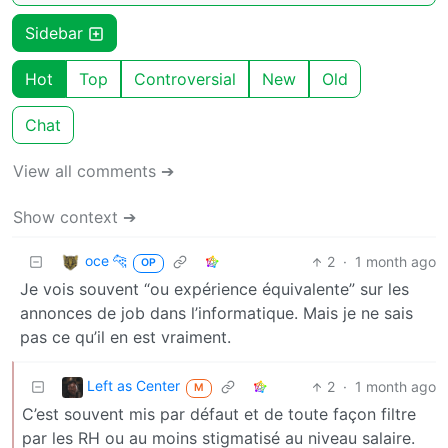
Sidebar
Hot
Top
Controversial
New
Old
Chat
View all comments ➔
Show context ➔
oce 🐆
2
·
1 month ago
OP
Je vois souvent “ou expérience équivalente” sur les
annonces de job dans l’informatique. Mais je ne sais
pas ce qu’il en est vraiment.
Left as Center
2
·
1 month ago
M
C’est souvent mis par défaut et de toute façon filtre
par les RH ou au moins stigmatisé au niveau salaire.