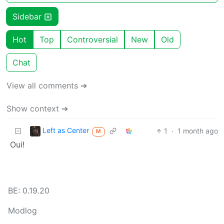
Sidebar
Hot
Top
Controversial
New
Old
Chat
View all comments ➔
Show context ➔
Left as Center
1
·
1 month ago
M
Oui!
BE: 0.19.20
Modlog