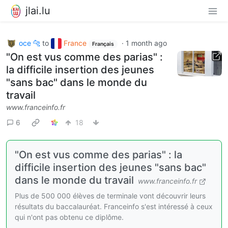
jlai.lu
oce 🐆
to
France
·
1 month ago
Français
"On est vus comme des parias" :
la difficile insertion des jeunes
"sans bac" dans le monde du
travail
www.franceinfo.fr
6
18
"On est vus comme des parias" : la
difficile insertion des jeunes "sans bac"
dans le monde du travail
www.franceinfo.fr
Plus de 500 000 élèves de terminale vont découvrir leurs
résultats du baccalauréat. Franceinfo s'est intéressé à ceux
qui n'ont pas obtenu ce diplôme.