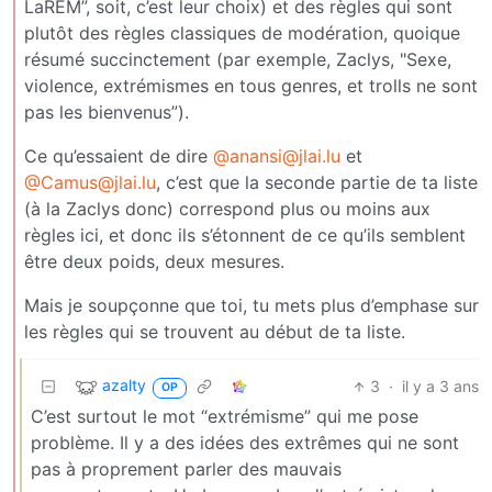
LaREM”, soit, c’est leur choix) et des règles qui sont
plutôt des règles classiques de modération, quoique
résumé succinctement (par exemple, Zaclys, "Sexe,
violence, extrémismes en tous genres, et trolls ne sont
pas les bienvenus”).
Ce qu’essaient de dire
@anansi@jlai.lu
et
@Camus@jlai.lu
, c’est que la seconde partie de ta liste
(à la Zaclys donc) correspond plus ou moins aux
règles ici, et donc ils s’étonnent de ce qu’ils semblent
être deux poids, deux mesures.
Mais je soupçonne que toi, tu mets plus d’emphase sur
les règles qui se trouvent au début de ta liste.
azalty
3
·
il y a 3 ans
OP
C’est surtout le mot “extrémisme” qui me pose
problème. Il y a des idées des extrêmes qui ne sont
pas à proprement parler des mauvais