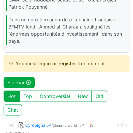
Patrick Pouyanné.
Dans un entretien accordé à la chaîne française
BFMTV lundi, Ahmed al-Charaa a souligné les
“énormes opportunités d’investissement” dans son
pays.
You must
log in
or
register
to comment.
Sidebar
Hot
Top
Controversial
New
Old
Chat
CyroSignal54
2
·
@lemmy.world