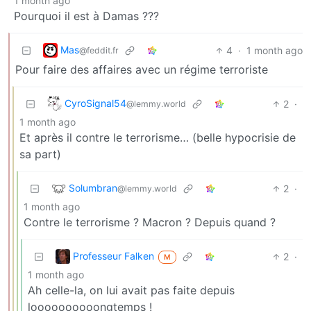
1 month ago
Pourquoi il est à Damas ???
Mas
4
·
1 month ago
@feddit.fr
Pour faire des affaires avec un régime terroriste
CyroSignal54
2
·
@lemmy.world
1 month ago
Et après il contre le terrorisme… (belle hypocrisie de
sa part)
Solumbran
2
·
@lemmy.world
1 month ago
Contre le terrorisme ? Macron ? Depuis quand ?
Professeur Falken
2
·
M
1 month ago
Ah celle-la, on lui avait pas faite depuis
loooooooooongtemps !