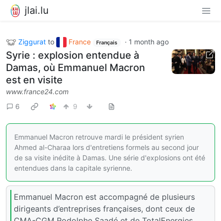
jlai.lu
Ziggurat
to
France
·
1 month ago
Français
Syrie : explosion entendue à
Damas, où Emmanuel Macron
est en visite
www.france24.com
6
9
Emmanuel Macron retrouve mardi le président syrien
Ahmed al-Charaa lors d'entretiens formels au second jour
de sa visite inédite à Damas. Une série d'explosions ont été
entendues dans la capitale syrienne.
Emmanuel Macron est accompagné de plusieurs
dirigeants d’entreprises françaises, dont ceux de
CMA-CGM Rodolphe Saadé et de TotalEnergies