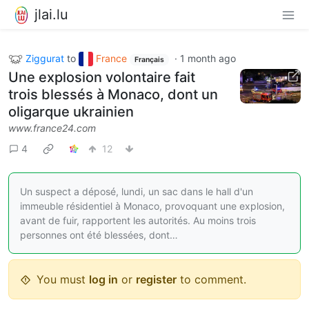
jlai.lu
Ziggurat
to
France
·
1 month ago
Français
Une explosion volontaire fait
trois blessés à Monaco, dont un
oligarque ukrainien
www.france24.com
4
12
Un suspect a déposé, lundi, un sac dans le hall d'un
immeuble résidentiel à Monaco, provoquant une explosion,
avant de fuir, rapportent les autorités. Au moins trois
personnes ont été blessées, dont…
You must
log in
or
register
to comment.