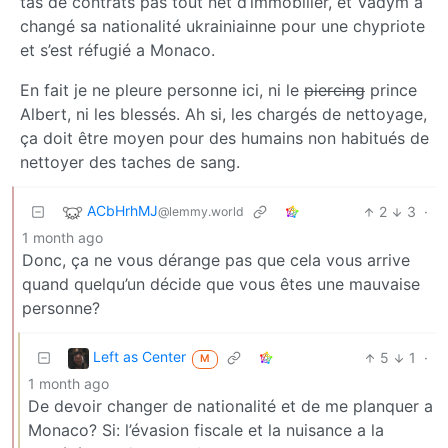
tas de contrats pas tout net d’immobilier, et Vadym a
changé sa nationalité ukrainiainne pour une chypriote
et s’est réfugié a Monaco.
En fait je ne pleure personne ici, ni le
piercing
prince
Albert, ni les blessés. Ah si, les chargés de nettoyage,
ça doit être moyen pour des humains non habitués de
nettoyer des taches de sang.
ACbHrhMJ
2
3
·
@lemmy.world
1 month ago
Donc, ça ne vous dérange pas que cela vous arrive
quand quelqu’un décide que vous êtes une mauvaise
personne?
Left as Center
5
1
·
M
1 month ago
De devoir changer de nationalité et de me planquer a
Monaco? Si: l’évasion fiscale et la nuisance a la