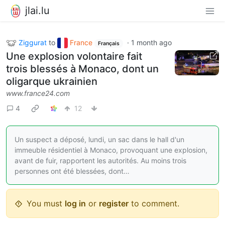
jlai.lu
Ziggurat
to
France
·
1 month ago
Français
Une explosion volontaire fait
trois blessés à Monaco, dont un
oligarque ukrainien
www.france24.com
4
12
Un suspect a déposé, lundi, un sac dans le hall d'un
immeuble résidentiel à Monaco, provoquant une explosion,
avant de fuir, rapportent les autorités. Au moins trois
personnes ont été blessées, dont…
You must
log in
or
register
to comment.