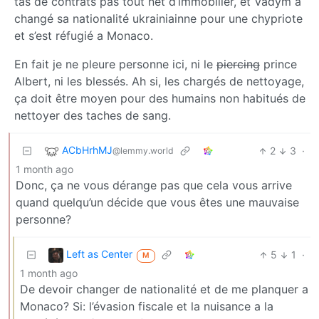
tas de contrats pas tout net d’immobilier, et Vadym a
changé sa nationalité ukrainiainne pour une chypriote
et s’est réfugié a Monaco.
En fait je ne pleure personne ici, ni le
piercing
prince
Albert, ni les blessés. Ah si, les chargés de nettoyage,
ça doit être moyen pour des humains non habitués de
nettoyer des taches de sang.
ACbHrhMJ
2
3
·
@lemmy.world
1 month ago
Donc, ça ne vous dérange pas que cela vous arrive
quand quelqu’un décide que vous êtes une mauvaise
personne?
Left as Center
5
1
·
M
1 month ago
De devoir changer de nationalité et de me planquer a
Monaco? Si: l’évasion fiscale et la nuisance a la