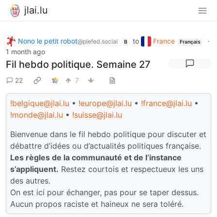
jlai.lu
Nono le petit robot
to
France
·
@piefed.social
B
Français
1 month ago
Fil hebdo politique. Semaine 27
22
7
!belgique@jlai.lu
•
!europe@jlai.lu
•
!france@jlai.lu
•
!monde@jlai.lu
•
!suisse@jlai.lu
Bienvenue dans le fil hebdo politique pour discuter et
débattre d’idées ou d’actualités politiques française.
Les règles de la communauté et de l’instance
s’appliquent.
Restez courtois et respectueux les uns
des autres.
On est ici pour échanger, pas pour se taper dessus.
Aucun propos raciste et haineux ne sera toléré.