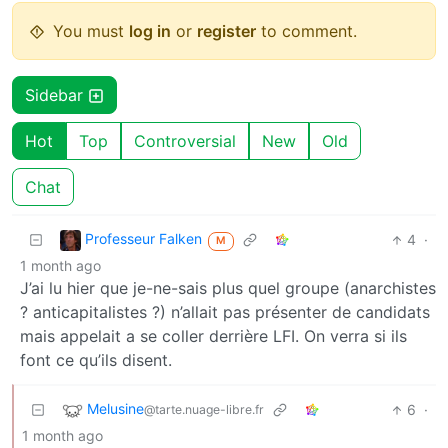
You must
log in
or
register
to comment.
Sidebar
Hot
Top
Controversial
New
Old
Chat
Professeur Falken
4
·
M
1 month ago
J’ai lu hier que je-ne-sais plus quel groupe (anarchistes
? anticapitalistes ?) n’allait pas présenter de candidats
mais appelait a se coller derrière LFI. On verra si ils
font ce qu’ils disent.
Melusine
6
·
@tarte.nuage-libre.fr
1 month ago