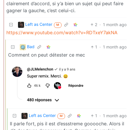
clairement d’accord, si y’a bien un sujet qui peut faire
gagner la gauche, c’est celui-ci.
Left as Center
2
·
1 month ago
M
https://www.youtube.com/watch?v=RDTxeY7akNA
Bad
1
·
1 month ago
Comment on peut détester ce mec
Left as Center
1
·
1 month ago
M
Il parle fort, pis il est d’essstreme gooooche. Alors il