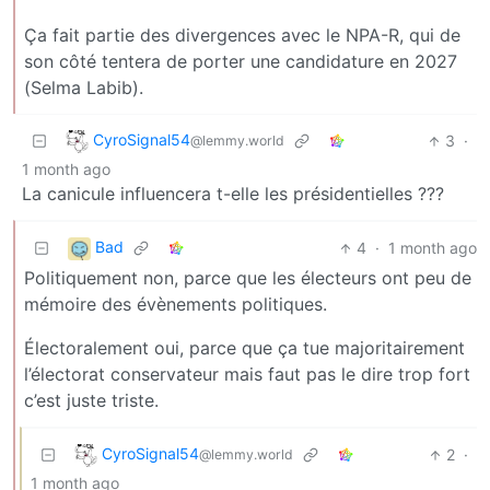
Ça fait partie des divergences avec le NPA-R, qui de
son côté tentera de porter une candidature en 2027
(Selma Labib).
CyroSignal54
3
·
@lemmy.world
1 month ago
La canicule influencera t-elle les présidentielles ???
Bad
4
·
1 month ago
Politiquement non, parce que les électeurs ont peu de
mémoire des évènements politiques.
Électoralement oui, parce que ça tue majoritairement
l’électorat conservateur mais faut pas le dire trop fort
c’est juste triste.
CyroSignal54
2
·
@lemmy.world
1 month ago