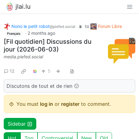
jlai.lu
Nono le petit robot
to
Forum Libre
@piefed.social
B
·
2 months ago
Français
[Fil quotidien] Discussions du
jour (2026-06-03)
media.piefed.social
12
5
Discutons de tout et de rien 🙂
You must
log in
or
register
to comment.
Sidebar
Hot
Top
Controversial
New
Old