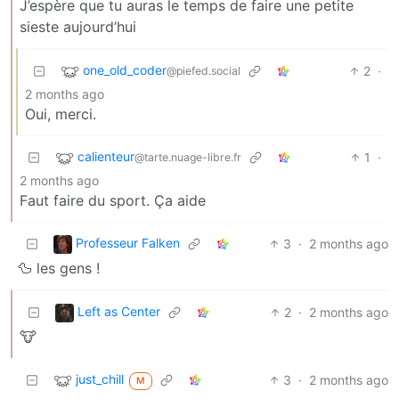
J’espère que tu auras le temps de faire une petite
sieste aujourd’hui
one_old_coder
2
·
@piefed.social
2 months ago
Oui, merci.
calienteur
1
·
@tarte.nuage-libre.fr
2 months ago
Faut faire du sport. Ça aide
Professeur Falken
3
·
2 months ago
🦆 les gens !
Left as Center
2
·
2 months ago
🐮
just_chill
3
·
2 months ago
M