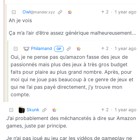
Owl
2
·
1 year ago
@mander.xyz
Ah je vois
Ça m’a l’air d’être assez générique malheureusement…
Philamand
2
·
1 year ago
OP
Oui, je ne pense pas qu’amazon fasse des jeux de
passionnés mais plus des jeux à très gros budget
faits pour plaire au plus grand nombre. Après, pour
moi qui ne joue pas beaucoup à ce genre de jeux et
qui ne l’ai pas payé directement, j’y trouve mon
compte.
Skunk
2
·
1 year ago
J’ai probablement des méchancetés à dire sur Amazon
games, juste par principe.
Je n’ai pas joué au jeu car les vidéos de gameplay ne