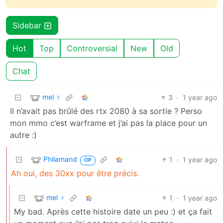
Sidebar
Hot
Top
Controversial
New
Old
Chat
mel ♀
3
·
1 year ago
Il n’avait pas brûlé des rtx 2080 à sa sortie ? Perso
mon mmo c’est warframe et j’ai pas la place pour un
autre :)
Philamand
1
·
1 year ago
OP
Ah oui, des 30xx pour être précis.
mel ♀
1
·
1 year ago
My bad. Après cette histoire date un peu :) et ça fait