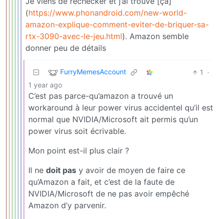
Je viens de rechecker et j’ai trouvé [ça]
(
https://www.phonandroid.com/new-world-
amazon-explique-comment-eviter-de-briquer-sa-
rtx-3090-avec-le-jeu.html
). Amazon semble
donner peu de détails
FurryMemesAccount
1
·
1 year ago
C’est pas parce-qu’amazon a trouvé un
workaround à leur power virus accidentel qu’il est
normal que NVIDIA/Microsoft ait permis qu’un
power virus soit écrivable.
Mon point est-il plus clair ?
Il ne
doit pas
y avoir de moyen de faire ce
qu’Amazon a fait, et c’est de la faute de
NVIDIA/Microsoft de ne pas avoir empêché
Amazon d’y parvenir.