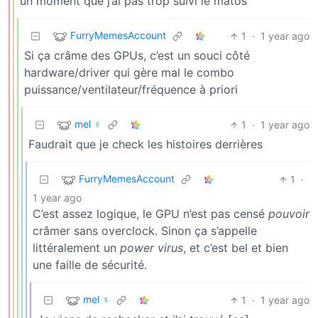
un moment que j’ai pas trop suivi le matos
FurryMemesAccount
1
·
1 year ago
Si ça crâme des GPUs, c’est un souci côté
hardware/driver qui gère mal le combo
puissance/ventilateur/fréquence à priori
mel ♀
1
·
1 year ago
Faudrait que je check les histoires derrières
FurryMemesAccount
1
·
1 year ago
C’est assez logique, le GPU n’est pas censé
pouvoir
crâmer sans overclock. Sinon ça s’appelle
littéralement un
power virus
, et c’est bel et bien
une faille de sécurité.
mel ♀
1
·
1 year ago