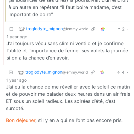
(ambulancier de ses dires) la poursuivait d’un endroit
à un autre en répétant “il faut boire madame, c’est
important de boire”.
troglodyte_mignon
2
·
@lemmy.world
1 year ago
J’ai toujours vécu sans clim ni ventilo et je confirme
l’utilité et l’importance de fermer ses volets la journée
si on a la chance d’en avoir.
troglodyte_mignon
4
·
@lemmy.world
1 year ago
J’ai eu la chance de me réveiller avec le soleil ce matin
et de pouvoir me balader deux heures dans un air frais
ET sous un soleil radieux. Les soirées d’été, c’est
surcoté.
Bon déjeuner
, s’il y en a qui ne l’ont pas encore pris.