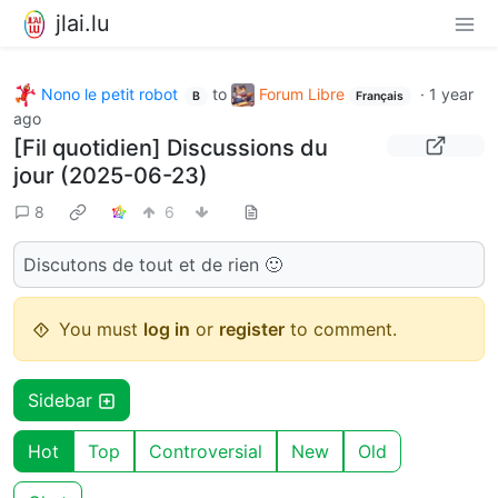
jlai.lu
Nono le petit robot
to
Forum Libre
·
1 year
B
Français
ago
[Fil quotidien] Discussions du
jour (2025-06-23)
8
6
Discutons de tout et de rien 🙂
You must
log in
or
register
to comment.
Sidebar
Hot
Top
Controversial
New
Old