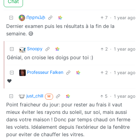
Chat
Որբունի
7
·
1 year ago
Dernier examen puis les résultats à la fin de la
semaine. 😅
Snoopy
2
·
1 year ago
Génial, on croise les doigs pour toi :)
Professeur Falken
2
·
1 year ago
❤️
just_chill
5
·
1 year ago
M
Point fraicheur du jour: pour rester au frais il vaut
mieux éviter les rayons du soleil, sur soi, mais aussi
dans votre maison ! Donc par temps chaud on ferme
les volets. Idéalement depuis l’extérieur de la fenêtre
pour eviter de chauffer les vitres.