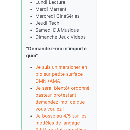
Lundi Lecture
Mardi Marrant
Mercredi CinéSéries
Jeudi Tech
Samedi DJ/Musique
Dimanche Jeux Videos
“Demandez-moi n’importe
quoi”
Je suis un maraicher en
bio sur petite surface -
DMN (AMA)
Je serai bientôt ordonné
pasteur protestant,
demandez-moi ce que
vous voulez !
Je bosse au 4/5 sur les
modèles de langage
(LLM, parfois appelées