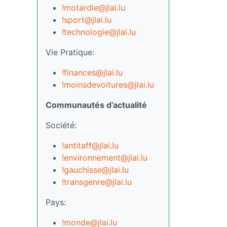
!motardie@jlai.lu
!sport@jlai.lu
!technologie@jlai.lu
Vie Pratique:
!finances@jlai.lu
!moinsdevoitures@jlai.lu
Communautés d’actualité
Société:
!antitaff@jlai.lu
!environnement@jlai.lu
!gauchisse@jlai.lu
!transgenre@jlai.lu
Pays:
!monde@jlai.lu