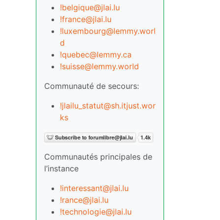
!belgique@jlai.lu
!france@jlai.lu
!luxembourg@lemmy.worl
d
!quebec@lemmy.ca
!suisse@lemmy.world
Communauté de secours:
!jlailu_statut@sh.itjust.wor
ks
Communautés principales de
l’instance
!interessant@jlai.lu
!rance@jlai.lu
!technologie@jlai.lu