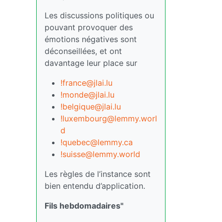
Les discussions politiques ou
pouvant provoquer des
émotions négatives sont
déconseillées, et ont
davantage leur place sur
!france@jlai.lu
!monde@jlai.lu
!belgique@jlai.lu
!luxembourg@lemmy.worl
d
!quebec@lemmy.ca
!suisse@lemmy.world
Les règles de l’instance sont
bien entendu d’application.
Fils hebdomadaires"