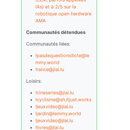
IAs) et à 2/5 sur la
robotique open hardware
AMA
Communautés détendues
Communautés liées:
!pasdequestionidiote@le
mmy.world
!rance@jlai.lu
Loisirs:
!cineseries@jlai.lu
!cyclisme@sh.itjust.works
!jeuxvideo@jlai.lu
!jardin@lemmy.world
!jeuxvideo@jlai.lu
!livres@jlai.lu