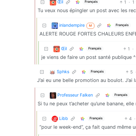
Œil
1
·
1
Français
Tu veux nous épingler un post avec les r
inlandempire
Français
M
ALERTE ROUGE FORTES CHALEURS ENF
Œil
1
·
Français
je viens de faire un post santé publique ^
Sphks
5
Français
J’ai eu une belle promotion au boulot. J’ai
Professeur Falken
Français
Si tu ne peux t’acheter qu’une banane, elle 
Libb
4
·
Français
“pour le week-end”, ça fait quand même un