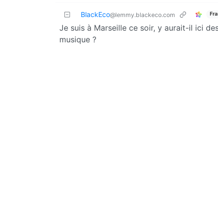
BlackEco
Fra
@lemmy.blackeco.com
Je suis à Marseille ce soir, y aurait-il ici d
musique ?