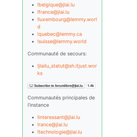
!belgique@jlai.lu
!france@jlai.lu
!luxembourg@lemmy.worl
d
!quebec@lemmy.ca
!suisse@lemmy.world
Communauté de secours:
!jlailu_statut@sh.itjust.wor
ks
Communautés principales de
l’instance
!interessant@jlai.lu
!rance@jlai.lu
!technologie@jlai.lu