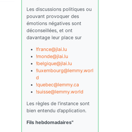
Les discussions politiques ou
pouvant provoquer des
émotions négatives sont
déconseillées, et ont
davantage leur place sur
!france@jlai.lu
!monde@jlai.lu
!belgique@jlai.lu
!luxembourg@lemmy.worl
d
!quebec@lemmy.ca
!suisse@lemmy.world
Les règles de l’instance sont
bien entendu d’application.
Fils hebdomadaires"