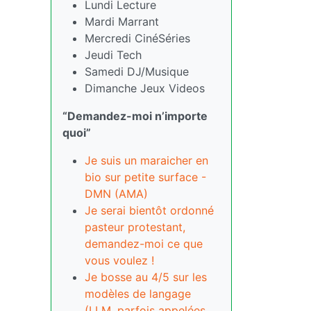
Lundi Lecture
Mardi Marrant
Mercredi CinéSéries
Jeudi Tech
Samedi DJ/Musique
Dimanche Jeux Videos
“Demandez-moi n’importe
quoi”
Je suis un maraicher en
bio sur petite surface -
DMN (AMA)
Je serai bientôt ordonné
pasteur protestant,
demandez-moi ce que
vous voulez !
Je bosse au 4/5 sur les
modèles de langage
(LLM, parfois appelées