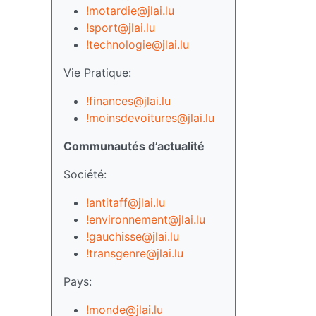
!motardie@jlai.lu
!sport@jlai.lu
!technologie@jlai.lu
Vie Pratique:
!finances@jlai.lu
!moinsdevoitures@jlai.lu
Communautés d’actualité
Société:
!antitaff@jlai.lu
!environnement@jlai.lu
!gauchisse@jlai.lu
!transgenre@jlai.lu
Pays:
!monde@jlai.lu