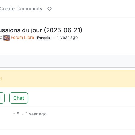
Create Community
cussions du jour (2025-06-21)
to
Forum Libre
·
1 year ago
Français
t.
d
Chat
5
·
1 year ago