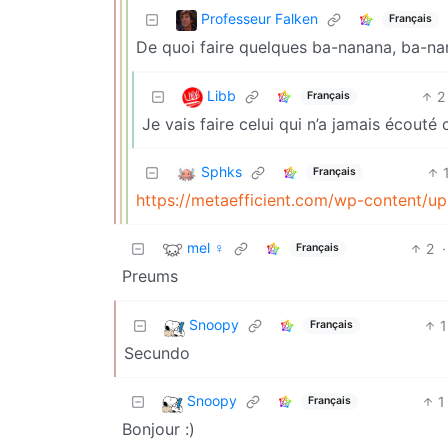
Professeur Falken
Français
De quoi faire quelques ba-nanana, ba-nan
Libb
2
Français
Je vais faire celui qui n’a jamais écouté
Sphks
Français
https://metaefficient.com/wp-content/u
mel ♀
2
·
Français
Preums
Snoopy
1
Français
Secundo
Snoopy
1
Français
Bonjour :)