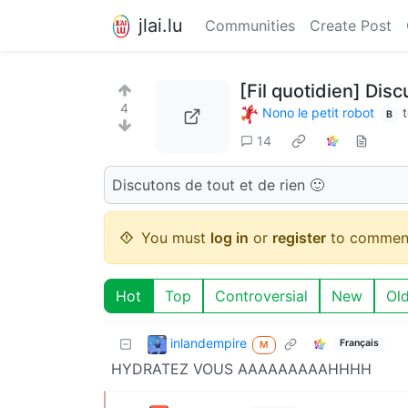
jlai.lu
Communities
Create Post
[Fil quotidien] Dis
4
Nono le petit robot
B
14
Discutons de tout et de rien 🙂
You must
log in
or
register
to commen
Hot
Top
Controversial
New
Ol
inlandempire
Français
M
HYDRATEZ VOUS AAAAAAAAAHHHH