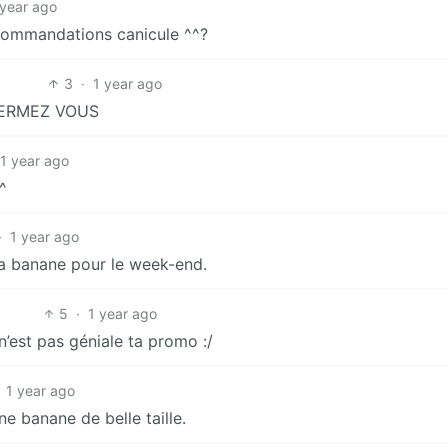
 year ago
ecommandations canicule ^^?
3
·
1 year ago
ERMEZ VOUS
1 year ago
^
·
1 year ago
 la banane pour le week-end.
5
·
1 year ago
n’est pas géniale ta promo :/
1 year ago
e banane de belle taille.