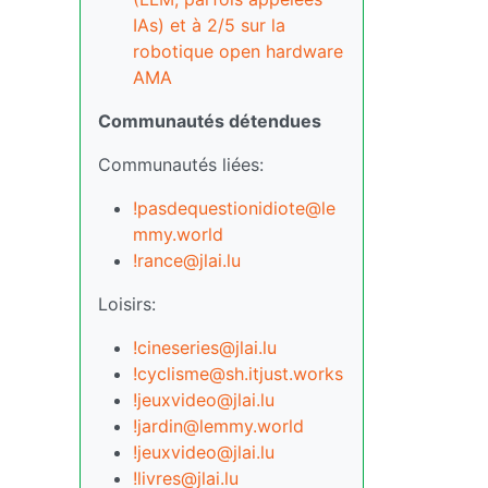
IAs) et à 2/5 sur la
robotique open hardware
AMA
Communautés détendues
Communautés liées:
!pasdequestionidiote@le
mmy.world
!rance@jlai.lu
Loisirs:
!cineseries@jlai.lu
!cyclisme@sh.itjust.works
!jeuxvideo@jlai.lu
!jardin@lemmy.world
!jeuxvideo@jlai.lu
!livres@jlai.lu