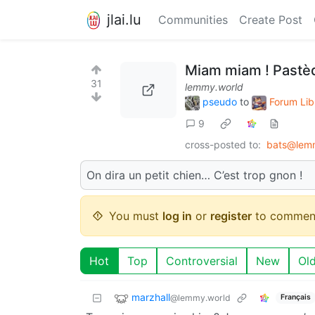
jlai.lu
Communities
Create Post
Miam miam ! Pastèq
31
lemmy.world
pseudo
to
Forum Lib
9
cross-posted to:
bats@lem
On dira un petit chien… C’est trop gnon !
You must
log in
or
register
to commen
Hot
Top
Controversial
New
Ol
marzhall
@lemmy.world
Français