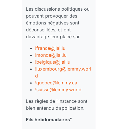
Les discussions politiques ou
pouvant provoquer des
émotions négatives sont
déconseillées, et ont
davantage leur place sur
!france@jlai.lu
!monde@jlai.lu
!belgique@jlai.lu
!luxembourg@lemmy.worl
d
!quebec@lemmy.ca
!suisse@lemmy.world
Les règles de l’instance sont
bien entendu d’application.
Fils hebdomadaires"