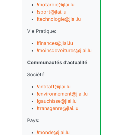
!motardie@jlai.lu
!sport@jlai.lu
!technologie@jlai.lu
Vie Pratique:
!finances@jlai.lu
!moinsdevoitures@jlai.lu
Communautés d’actualité
Société:
!antitaff@jlai.lu
!environnement@jlai.lu
!gauchisse@jlai.lu
!transgenre@jlai.lu
Pays:
!monde@jlai.lu