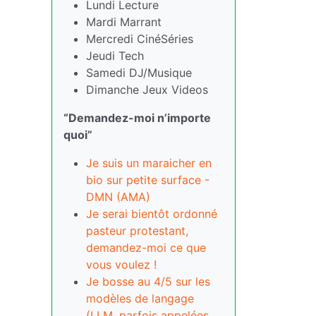
Lundi Lecture
Mardi Marrant
Mercredi CinéSéries
Jeudi Tech
Samedi DJ/Musique
Dimanche Jeux Videos
“Demandez-moi n’importe
quoi”
Je suis un maraicher en
bio sur petite surface -
DMN (AMA)
Je serai bientôt ordonné
pasteur protestant,
demandez-moi ce que
vous voulez !
Je bosse au 4/5 sur les
modèles de langage
(LLM, parfois appelées