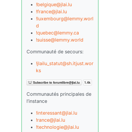
!belgique@jlai.lu
!france@jlai.lu
!luxembourg@lemmy.worl
d
!quebec@lemmy.ca
!suisse@lemmy.world
Communauté de secours:
!jlailu_statut@sh.itjust.wor
ks
Communautés principales de
l’instance
!interessant@jlai.lu
!rance@jlai.lu
!technologie@jlai.lu