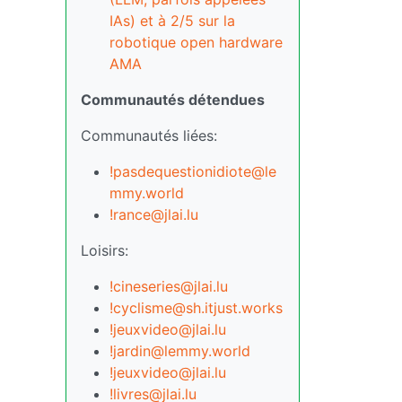
IAs) et à 2/5 sur la
robotique open hardware
AMA
Communautés détendues
Communautés liées:
!pasdequestionidiote@le
mmy.world
!rance@jlai.lu
Loisirs:
!cineseries@jlai.lu
!cyclisme@sh.itjust.works
!jeuxvideo@jlai.lu
!jardin@lemmy.world
!jeuxvideo@jlai.lu
!livres@jlai.lu