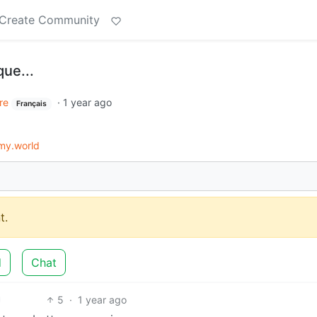
Create Community
ue...
re
·
1 year ago
Français
my.world
t.
d
Chat
5
·
1 year ago