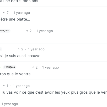
st une batte, mon ami
7
·
1 year ago
être une blatte…
2
·
1 year ago
rançais
2
·
1 year ago
s
s”, je suis aussi chauve
2
·
1 year ago
Français
ros que le ventre.
1
·
1 year ago
 Tu vas voir ce que c’est avoir les yeux plus gros que le ve
1 year ago