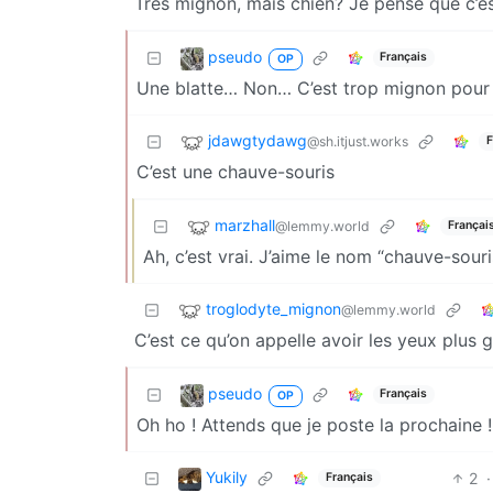
Tres mignon, mais chien? Je pense que c’e
pseudo
Français
OP
Une blatte… Non… C’est trop mignon pour 
jdawgtydawg
@sh.itjust.works
F
C’est une chauve-souris
marzhall
@lemmy.world
Françai
Ah, c’est vrai. J’aime le nom “chauve-souri
troglodyte_mignon
@lemmy.world
C’est ce qu’on appelle avoir les yeux plus g
pseudo
Français
OP
Oh ho ! Attends que je poste la prochaine !
Yukily
2
·
Français