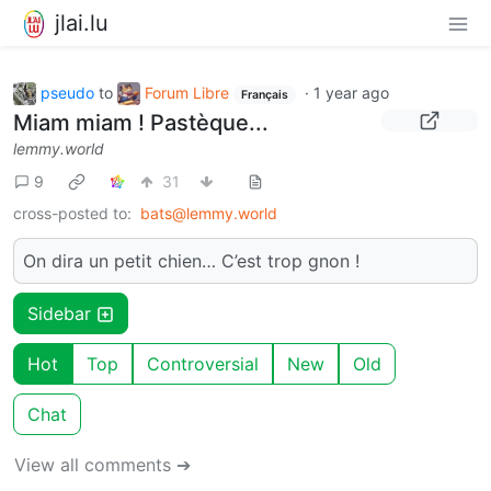
jlai.lu
pseudo
to
Forum Libre
·
1 year ago
Français
Miam miam ! Pastèque...
lemmy.world
9
31
cross-posted to:
bats@lemmy.world
On dira un petit chien… C’est trop gnon !
Sidebar
Hot
Top
Controversial
New
Old
Chat
View all comments ➔