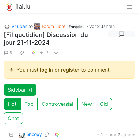
jlai.lu
V4uban
to
Forum Libre
·
vor 2 Jahren
Français
[Fil quotidien] Discussion du
jour 21-11-2024
8
2
You must
log in
or
register
to comment.
Sidebar
Hot
Top
Controversial
New
Old
Chat
Snoopy
2
·
vor 2 Jahren